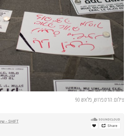
צילום:הדס פרוש, פלאש 90