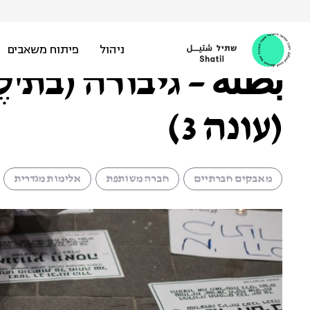
Ski
t
שיפט באוויר |
30 באוגוסט 2019
conten
ניהול
פיתוח משאבים
بطلة – גיבורה (בת'
(עונה 3)
מאבקים חברתיים
חברה משותפת
אלימות מגדרית