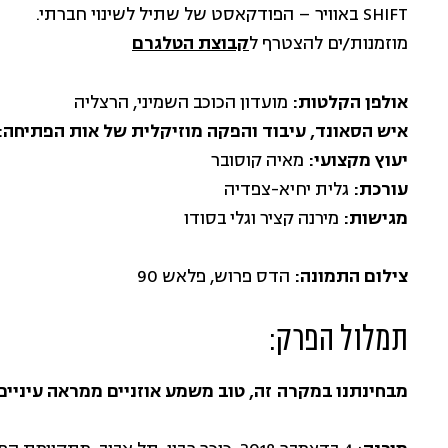
SHIFT באוויר – הפודקאסט של שתיל לשינוי חברתי.
מוזמנות/ים להצטרף ל
קבוצת הטלגרם
אולפן הקלטות:
מועדון הכוכב השמיני, הרצליה
איש הסאונד, עיבוד והפקה מוזיקלית של אות הפתיחה:
יעוץ מקצועי:
מאיה קוסובר
עורכת:
גלית יחיא-צפדיה
מגישות:
מירנה קציר וגלי בסודו
צילום התמונה:
הדס פרוש, פלאש 90
תמלול הפרק:
מבחינתנו במקרה זה, טוב משמע אוזניים ממראה עיניים