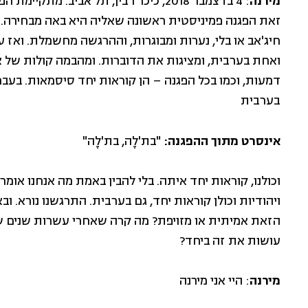
מירנה
: 4 בדצמבר 2018, כיכר רבין, תל אביב. 
זאת הפגנה פמיניסטית ראשונה שאליה היא באה מבחירה. מי
חיג'אב או בלי, נערות ומבוגרות, וההרגשה מחשמלת. ואז
ואחת בערבית, ומציגות את הדוברות. ומהבמה קולות של א
דמעות, וכמו בכל הפגנה – הן קוראות יחד סיסמאות. בעב
בערבית
אינסרט מתוך ההפגנה:
"בת'לֶה, בת'לֶה"
וכולנו, קוראות יחד איתה. בלי להבין באמת מה אנחנו אומר
ויהודיות וכולן קוראות יחד, גם בערבית. התרגשנו נורא. 
הזאת אמיתית או מזויפת? מה קרה שאחרי עשרות שנים שב
עושות את זה ביחד?
מירנה
: היי אני מירנה