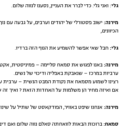
גלי
: ואני גלי. כדי לברר את העניין, נסענו לנווה שלום.
מירנה:
ישוב פסטורלי של יהודים וערבים, על גבעה עם נו
הכיוונים,
גלי:
חבל שאי אפשר להשמיע את הנוף הזה ברדיו.
מירנה:
באנו לפגוש את סמאח סליימה – פמיניסטית, אקטי
ערביות במרכז – שנאבקת באפליה ודיכוי של נשים.
רצינו לשמוע מסמאח את נקודת המבט הנשית – ערבית על
אם ואיזה מחיר הן משלמות על האחדות הזאת ? ואיך זה ש
מירנה:
אנחנו שיפט באוויר, הפודקאסט של שתיל על שינוי 
סמאח:
ברוכות הבאות לוואחתה סאלם נווה שלום ואם דיב