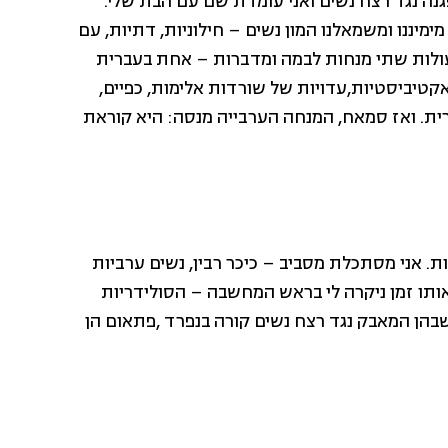
מתקיימת הפגנה נגד רצח נשים ואני עומדת שם עם הבת שלי.
מיננו ומשמאלנו המון נשים – חילוניות, דתיות, עם
 עולות שתי מנחות לבמה ומדברות – אחת בעברית
קטיביסטיות,עדויות של שורדות אלימות, כפיים,
רית. ואז סמאח, המנחה הערבייה מנסה: היא קוראת
ות. אני מסתכלת מסביב – כיכר רבין, נשים ערביות
ובאותו זמן ניקרה לי בראש המחשבה – הסולידריות
הן המאבק נגד רצח נשים קורה בנפרד ,פתאום הן