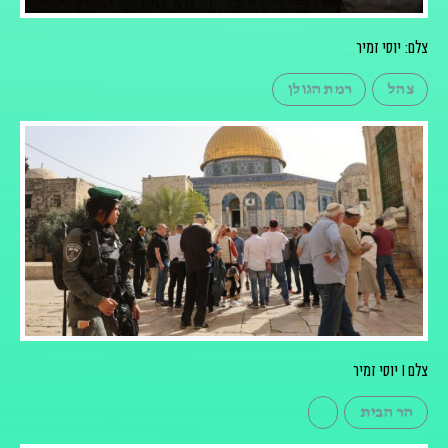
צלם: יוסי זמיר
צהל
רמת הגולן
צלם I יוסי זמיר
הר הבית