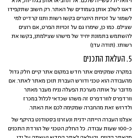
ויזואלית לעשייה שלכם. אל תחביאו אותן בגלריות, אלא
דאגו לשלב אותן בעמודים של האתר. רק חשוב שתקפידו
לשמור על זכויות היוצרים בקשו רשות ותנו קרדיט למי
שצילם. כמו כן, שימרו גם על זכויות הפרט, אם רוצים
להשתמש בתמונת יחיד של מישהו שצילמתן, בקשו את
רשותו. (תודה עדן)
5. העלאת התכנים
במקרה שמקימים אתר חדש במקום אתר קיים חלק גדול
מהעבודה הוא טכני ודורש העברת תוכן מאתר לאתר. אם
מדובר על אותה מערכת הפעלה נניח מעבר מאתר
וורדפרס לוורדפרס זה משהו שכדאי לכלול במכרז
ולדרוש זאת מהחברה שמקימה לכם את האתר.
אצלנו העברה הייתה ידנית ונעזרנו בסטודנט בהיקף של
כ-100 שעות עבודה. כל החלק הטכני של הורדת התכנים
מהאתר הקיים, והעלאה לאתר החדש נעשתה על ידו.