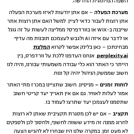
השפה המיתוגית החדשה.
מערכת הפעלה
– אם אתן יודעות לאיזו מערכת הפעלה
אתן רוצות לעבור כדאי לציין. למשל האם אתן רוצות אתר
שייבנה ב-WIX או בוורדפרס? ממליצה לעשות על זה גוגל
או לדבר עם איזה AI ולגבש לעצמכם תובנות מה עדיף
מבחינתכן – כאן בלינק אפשר לקרוא
המלצת
perplexity.ai
. אנחנו העדפנו ללכת על וורדפרס, בין
הייתר כי האתר הוא כלי עבודה משמעותי עבורנו, והיה לנו
חשוב שממשק הניהול יהיה קל ונוח.
לוחות זמנים –
מניסיון. חשוב שתציינו במכרז מתי האתר
אמור לעלות לאוויר. גם אם אין תאריך יעד קריטי חשוב
שתסמנו לעצמכן יעד שתרצו לעמוד בו.
תקציב
– אם יש לכן מסגרת תקציבית שאתן לא רוצות
לחרוג ממנה זה מידע ששווה לחשוף, ולחסוך לכן ולספקים
לא מעט זמן. במקרה שלנו היו שבחרו לא להגיש הצעה