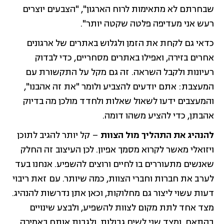
שבחרתם לא מתאימות לרוח הארגון", "הצבעים יוצרים
רעש אני מעדיפה פלטה שקטה יותר".
כדאי גם לקחת את הזמן ולגלוש באתרים של ארגונים
אחרים בזירה, ואפילו באתרים מסחריים, כדי לבדוק
רעיונות ולקבל השראה. זה גם מקל על התקשורת עם
המעצבת: אתם יודעים להצביע ולומר "את זה אהבנו",
והמעצבים ידעו לשאול שאלות ולחדד מולכן מה בדיוק
אהבתן, כדי להציע משהו דומה.
להנהיג את התהליך מול הצוות
– קל יותר להגיב לתוכן
ויזואלי מאשר לקרוא מסמך אפיון. לכן העיצוב זה החלק
שאנשים מתעוררים בו לחיים ורוצים להשפיע. אנחנו בעד
לערב את חברות וחברי הצוות, כמה שיותר. עם זאת ריבוי
דעות עשוי ליצור גם מחלוקות, וכאן אתן נדרשות להנהיג.
מצד אחד לתת מקום לצוות להשפיע, ולבצע שינויים
בהתאם, ומצד שני לשים גבולות, ולגבות אותם באמירה