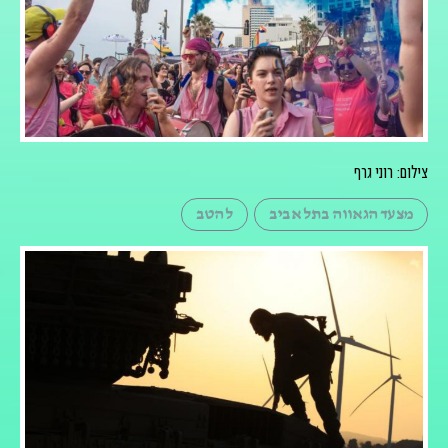
צילום: רוני גרף
מצעד הגאווה בתל אביב
להטב