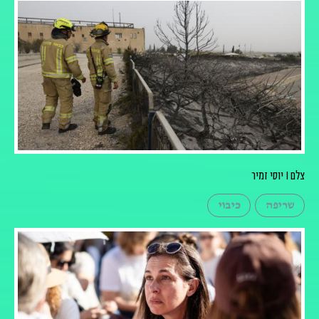
צלם I יוסי זמיר
שריפה
כיבוי