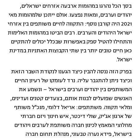
בסך הכל נהרגו במהומות ארבעה אזרחים ישראלים,
יהודים וערבים, ומאות נפצעו. אולם ייתכן שלמהומות מאי
2021 היה קורבן נוסף: התקווה לחיים משותפים בין אזרחי
ישראל היהודים והערבים. רבים הביטו במהומות האלימות
והתחילו להטיל ספק באפשרות שבכלל יכולים להתקיים
כאן חיים טובים יותר בין שתי הקבוצות האתניות במדינת
ישראל.
בפרק הזה ננסה להבין כיצד הגענו לנקודת השבר הזאת
וכיצד ניתן להתגבר עליה. נרד לעומקו של רעיון החיים
המשותפים בין יהודים וערבים בישראל – ונשמע את
האנשים שפועלים לבנות אותם, בצעדים קטנים ועדינים,
ומלאי תקווה. משתתפים: אריאל דלומי, מנכ"ל משותף
של ארגון אג'יק, שולי דיכטר, איש חינוך ויזם חברתי
מחלוצי המאמץ לכינון חברה משותפת לערבים ויהודים
בישראל, פידא נערה טבעוני, מנהלת תחום חברה