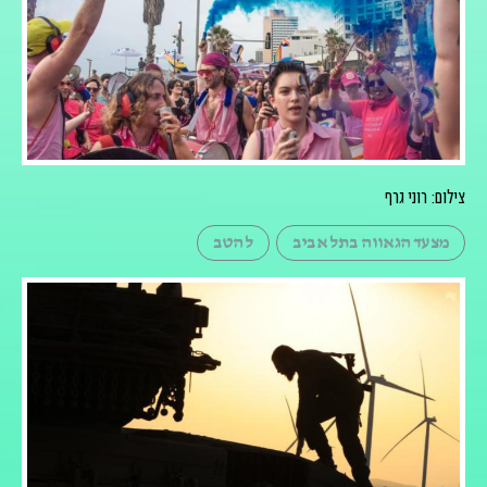
צילום: רוני גרף
מצעד הגאווה בתל אביב
להטב