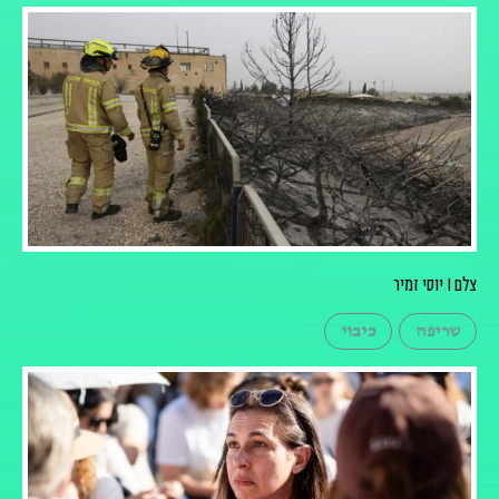
צלם I יוסי זמיר
שריפה
כיבוי