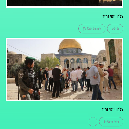
צלם: יוסי זמיר
צהל
רמת הגולן
צלם I יוסי זמיר
הר הבית