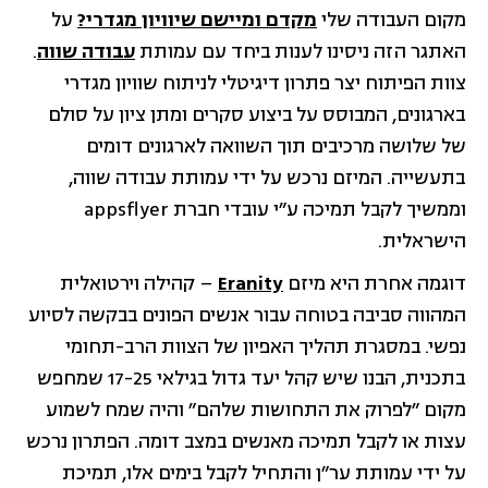
מקום העבודה שלי
מקדם ומיישם שיוויון מגדרי?
על
האתגר הזה ניסינו לענות ביחד עם עמותת
עבודה שווה
.
צוות הפיתוח יצר פתרון דיגיטלי לניתוח שוויון מגדרי
בארגונים, המבוסס על ביצוע סקרים ומתן ציון על סולם
של שלושה מרכיבים תוך השוואה לארגונים דומים
בתעשייה. המיזם נרכש על ידי עמותת עבודה שווה,
וממשיך לקבל תמיכה ע״י עובדי חברת appsflyer
הישראלית.
דוגמה אחרת היא מיזם
Eranity
– קהילה וירטואלית
המהווה סביבה בטוחה עבור אנשים הפונים בבקשה לסיוע
נפשי. במסגרת תהליך האפיון של הצוות הרב-תחומי
בתכנית, הבנו שיש קהל יעד גדול בגילאי 17-25 שמחפש
מקום ״לפרוק את התחושות שלהם״ והיה שמח לשמוע
עצות או לקבל תמיכה מאנשים במצב דומה. הפתרון נרכש
על ידי עמותת ער״ן והתחיל לקבל בימים אלו, תמיכת