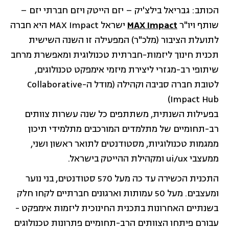
הכותב: גבריאל בילצ'יק – יזם הייטק ויזם חברתי יזם –
שותף ויו"ר
MAX Impact
ישראל MAX Impact היא חברה
לתועלת הציבור (מלכ"ר) המפעילה זו השנה השישית
תכנית חינוך ליזמות-חברתית טכנולוגית ומאפשרת מרחב
שיתופי רב-מגזרי ליצירת מיזמי אימפקט טכנולוגים,
לטובת חברה סביבה וקהילה (מודל ה-Collaborative
Impact Hub)
בפעילות השנתית, משתתפים כל שנה עשרות צוותים
רב-תחומיים של מתלמדים המורכבים מתלמידי תיכון
ממגמות טכנולוגיות, מסטודנטים לתואר ראשון ושני,
ממעצבי ui/ux ומקהילת ההייטק בישראל.
התכנית הכשירה עד כה מעל 570 סטודנטים, בני נוער
ומעצבים. מעל 50 עמותות וארגונים חברתיים לקחו חלק
בשנתיים האחרונות בתכנית החינוכית ליזמות אימפקט -
עבורם פיתחו הצוותים הרב-תחומיים פתרונות טכנולוגים