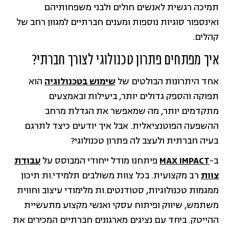
תמיכה רגשית לאנשים חולים ולבני משפחותיהם
ואינספור סוגיות נוספות ומענים חברתיים למגוון רחב של
קהלים.
איך מפתחים פתרון טכנולוגי לצורך חברתי?
אחד היתרונות הבולטים של
שימוש בטכנולוגיה
הוא
תפוקה והספק גדולים יותר, ביעילות ובאמצעים
מתקדמים יותר, מה שמאפשר את הגדלת מרחב
ההשפעה הפוטנציאלית. אבל איך יודעים כיצד לתרגם
בעיה חברתית ולעצב לה פתרון טכנולוגי?
ב-
MAX IMPACT
פיתחנו מודל ייחודי המבוסס על
עבודת
צוות
רב מקצועית. בכל צוות משולבים תלמידי.ות תיכון
ממגמות טכנולוגיות, סטודנטים.ות מלימודי עיצוב וחווית
משתמש, שיווק ופיתוח עסקי ואנשי מקצוע מתעשיית
ההייטק. ביחד עם נציגים מארגונים חברתיים המכירים את