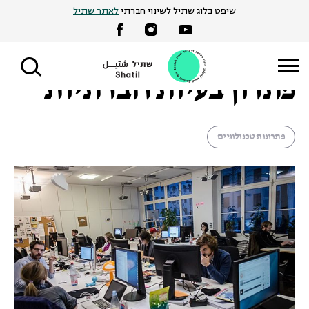
Ski
שיפט בלוג שתיל לשינוי חברתי
לאתר שתיל
גבריאל בילצ'יק |
15 בספטמבר 2022
t
טכנולוגיה בשירות
conten
פתרון בעיות חברתיות
פתרונות טכנולוגיים