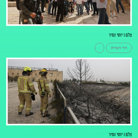
צלם I יוסי זמיר
הר הבית
צלם I יוסי זמיר