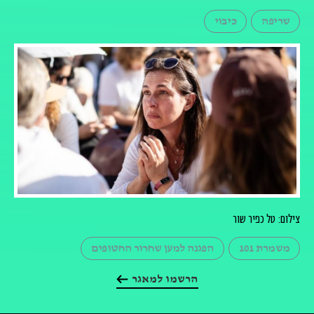
שריפה
כיבוי
צילום: טל כפיר שור
משמרת 101
הפגנה למען שחרור החטופים
הרשמו למאגר