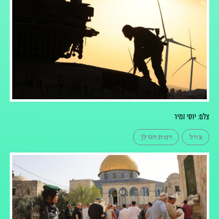
צלם: יוסי זמיר
צהל
רמת הגולן