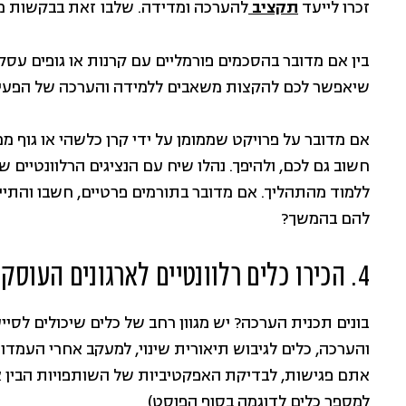
זכרו לייעד
תקציב
להערכה ומדידה. שלבו זאת בבקשות מע
בין אם מדובר בהסכמים פורמליים עם קרנות או גופים עסקי
שיאפשר לכם להקצות משאבים ללמידה והערכה של הפעיל
אם מדובר על פרויקט שממומן על ידי קרן כלשהי או גוף 
חשוב גם לכם, ולהיפך. נהלו שיח עם הנציגים הרלוונטיים 
ללמוד מהתהליך. אם מדובר בתורמים פרטיים, חשבו והתיי
להם בהמשך?
4. הכירו כלים רלוונטיים לארגונים העוסקים בקידום מדיניות
בונים תכנית הערכה? יש מגוון רחב של כלים שיכולים לסיי
והערכה, כלים לגיבוש תיאורית שינוי, למעקב אחרי העמדו
אתם פגישות, לבדיקת האפקטיביות של השותפויות הבין אר
למספר כלים לדוגמה בסוף הפוסט)