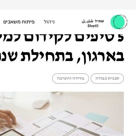
Ski
t
איתן גולדברג |
6 בפברואר 2020
conten
ניהול
פיתוח משאבים
5 טיפים לקידום למ
בארגון, בתחילת שנת
תכנית עבודה
מדידה והערכה