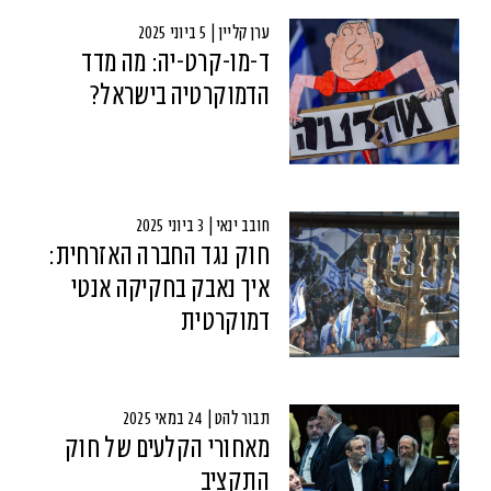
ערן קליין | 5 ביוני 2025
ד-מו-קרט-יה: מה מדד
הדמוקרטיה בישראל?
חובב ינאי | 3 ביוני 2025
חוק נגד החברה האזרחית:
איך נאבק בחקיקה אנטי
דמוקרטית
תבור להט | 24 במאי 2025
מאחורי הקלעים של חוק
התקציב