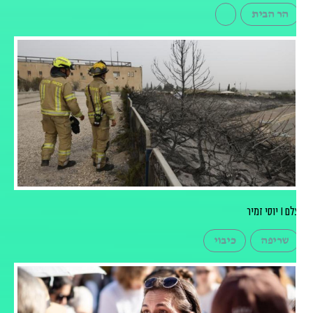
הר הבית
 I יוסי זמיר
שריפה
כיבוי