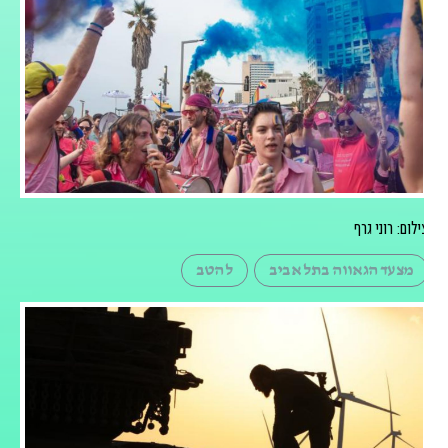
ילום: רוני גרף
מצעד הגאווה בתל אביב
להטב