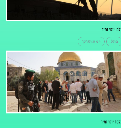
לם: יוסי זמיר
צהל
רמת הגולן
 I יוסי זמיר