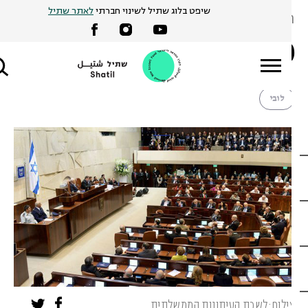
S
שיפט בלוג שתיל לשינוי חברתי
לאתר שתיל
ובב ינאי |
26 באפריל 2017
אגר החקיקה הלאומי
cont
לובי
ילום:לשכת העיתונות הממשלתית