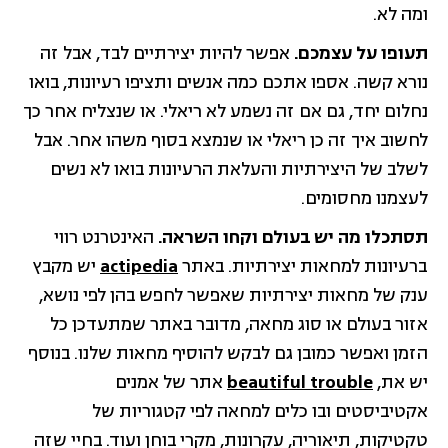
ומה לא.
תעופו על עצמכם.
אפשר להיות יצירתיים לבד, אבל זה
נורא קשה. אספו אתכם כמה אנשים ותציפו רעיונות, בואו
נחלום יחד, גם אם זה נשמע לא ריאלי. או שנצליח אחר כך
לחשוב איך זה כן ריאלי או שנמצא בסוף משהו אחר. אבל
לשלב של היצירתיות והעלאת הרעיונות בואו לא נשים
לעצמנו מחסומים.
תסתכלו מה יש בעולם וקחו השראה.
האינטרנט רווי
ברעיונות למחאות יצירתיות. באתר
actipedia
יש מקבץ
ענק של מחאות יצירתיות שאפשר לחפש בהן לפי נושא,
אזור בעולם או סוג מחאה, מדובר באתר שמתעדכן כל
הזמן ואפשר כמובן גם לבקש להוסיף מחאות שלנו. בנוסף
יש את,
beautiful trouble
אתר של אמנים
אקטיביסטים ובו כלים למחאה לפי קטגוריות של
טקטיקות, תיאוריה, עקרונות, מקרי בוחן ועוד. בחיי שזה