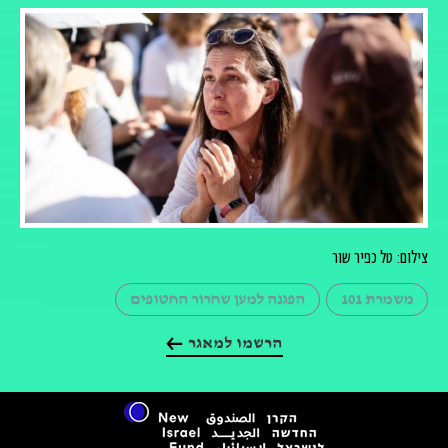
צילום: טל כפיר שור
משמרת 101
הפגנה למען שחרור החטופים
הרשמו למאגר