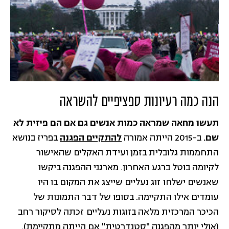
הנה כמה רעיונות ספציפיים להשראה
תעשו מחאה שמראה כמות אנשים גם אם הם פיזית לא
שם.
ב-2015 הייתה אמורה
להתקיים הפגנה
בפריז בנושא
התחממות גלובלית בזמן ועידת האקלים שהאישור
לקיומה בוטל ברגע האחרון. מארגני ההפגנה ביקשו
שאנשים ישלחו זוג נעליים שייצג את המקום בו היו
עומדים אילו התקיימה. בסופו של דבר התמונות של
הכיכר המרכזית מלאה בזוגות נעליים זכתה לסיקור רחב
(אולי יותר מהפגנה "סטנדרטית" אם הייתה מתקיימת).