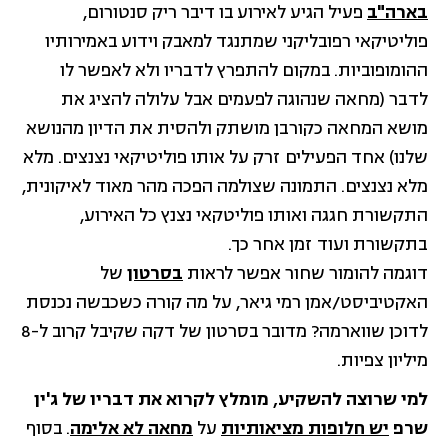
בארה"ב
פעיל הגיע לאירוע בו דיבר ריק סנטורום,
פוליטיקאי רפובליקני שמתנגד למאבק וידוע באמירותיו
ההומופוביות. במקום להתפרץ לדבריו ולא לאפשר לו
לדבר (מחאה שנהוגה לפעמים אבל עלולה להציג את
מושא המחאה כקורבן מושתק ולהסית את הדיון מהנושא
שלנו) אחד הפעילים זרק על אותו פוליטיקאי נצנצים. מלא
מלא נצנצים. התמונה שצולמה הפכה מהר מאוד לאיקונית,
התקשורת חגגה ואותו פוליטקאי נצנץ כל האירוע,
בתקשורת ועוד זמן אחר כך.
דוגמה להומור שחור אפשר לראות
בסרטון
של
האקטיביסט/אמן רמי גיאר, על מה קורה כשכבשה נכנסת
לדוכן שווארמה? מדובר בסרטון של דקה שקיבל קרוב ל-8
מיליון צפיות.
למי שרוצה להשקיע, מומלץ לקרוא את דבריו של ג'ין
שרפ
יש חלופות מציאותיות
על
מחאה לא אלימה
. בסוף