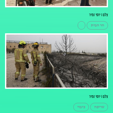
צלם I יוסי זמיר
הר הבית
צלם I יוסי זמיר
שריפה
כיבוי