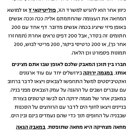
כיוון אחר הוא להגיש למשרד הX,
פוליטיקאי Y
או למושא
המחאה את העצומה שהחתמתם אליה ככה וככה אנשים
באופן פיזי שיציג בכמה אנשים מדובר. דף אחד עם 200
חתומים זה בסדר, אבל 200 דפים נראים אחרת (תמחזרו
אחר כך), או 200 כרטיסי ביקור, 200 פריטי לבוש, 200
תמונות פספורט וכן הלאה.
חברו בין תוכן המאבק שלכם לאופן שבו אתם מציגים
אותו.
במגמה ירוקה
בירושלים יחד עם עוד ארגונים
ואקטיביסטים למשל התחפשו לצבאים ויצאו לדבר ברחוב
עם עוברים ושבים על ההגנה על עמק הצבאים מפני בניה.
במאבק אחר של מגמה ירוקה הם לבשו קרטונים בצורת
בניינים ויצאו לחוף הים לדבר עם הרוחצים על הסכנות
שבבניה על החופים תוך כדי שהם נעמדים בינם ובין הים.
מחאה מצחיקה היא מחאה שתופסת.
במאבק הגאה