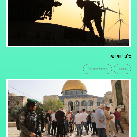
צלם: יוסי זמיר
צהל
רמת הגולן