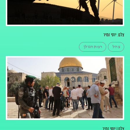
צלם: יוסי זמיר
צהל
רמת הגולן
צלם I יוסי זמיר