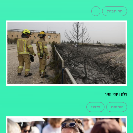
הר הבית
צלם I יוסי זמיר
שריפה
כיבוי