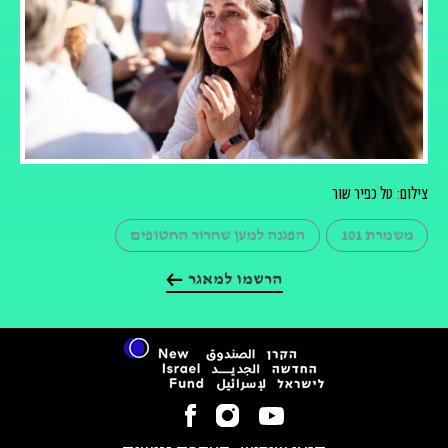
צילום: טל כפיר שור
משמרת 101
הפגנה למען שחרור החטופים
הרשמו למאגר