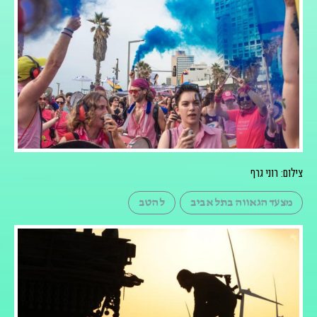
צילום: רוני גרף
מצעד הגאווה בתל אביב
להטב