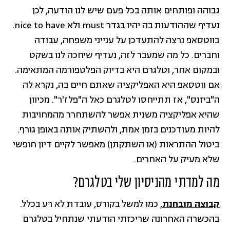
גבוהה ופותחים אותה בכל פעם שיש לנו הודעה, לכן
נעדיף שההודעות בה יהיו בגדר must ולא nice to have.
בווטסאפ נרצה להתעדכן על ענייני משפחה, עבודה
וחברים. כל מה שמעבר לזה, נעדיף שיחכה לנו בשקט
ובמקום אחר, וטלגרם היא בדיוק הפלטפורמה המתאימה.
אם ווטסאפ היא האפליקציה שאתם חיים בה, נקרא לה
ה"ביזנס", אז תתייחסו לטלגרם כאל ה"פלז'ר". מכיוון
שהיא אפליקציה משנית אפשר להשתחרר מהמחויבות
להיות מעודכנים בזמן אמת, ולהשתיק אותה באופן גורף.
ביטול ההתראות (או השתקתן) מאפשר לקיים דיון חופשי
שלא מעיק על האחרים.
מה למדתי מהניסיון שלי בטלגרם?
קבוצה מובחנת
, כמו למשל בקורס, עובדת לא רע בכלל.
בהכשרה האחרונה שריכזתי הודעתי שנתחיל בטלגרם