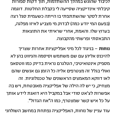
לכיבוד שהוגש במהלך ההשתלמות, תוך דקות ספורות
קיבלתי אינדיקציה שסייעה לי בקבלת החלטות. דוגמה
אחרת לסקר שהשתתפתי בו הייתה כשעמית סגל רצה
(בפעם המי יודע כמה) לבדוק מי מצביע לאיזו מפלגה,
בערוץ שלו. והאמת, אחרי שראיתי את התוצאות
התבאסתי ופרשתי מהקבוצה.
נוחות
– בניגוד לכל מיני אפליקציות אחרות שצריך
להיכנס אליהן עם שם משתמש וסיסמה והניווט בהן לא
מספיק אינטואיטיבי, הטלגרם נראית בדיוק כמו ווטסאפ
ואולי בגלל זה מצטרפים אליה כל הזמן גם אנשים שהם
לאו דווקא המאמצים הראשונים של טכנולוגיות. זה
מצחיק, כי יש לה הילה של אפליקציה מאובטחת, ויש בה
אפשרות לצ'אט סודי אבל במקביל היא דואגת לידע אותך
על כל איש קשר שמצטרף, כמו ה"אח הגדול".
עוד עניין של נוחות, האפליקציה נפתחת במחשב השולחני