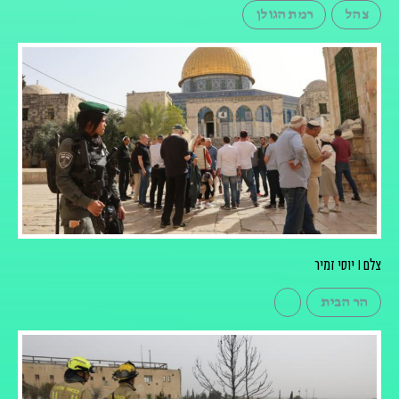
צהל
רמת הגולן
צלם I יוסי זמיר
הר הבית