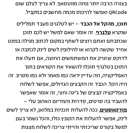
בצורה הרבה יותר נוחה מווטסאפ. לא צריך לצלם שום
QRCode ואפשר להיכנס מכמה מחשבים במקביל.
תוכן, מהקל אל הכבד
– יש לטלגרם מעבד תמלילים
שנקרא
טלגרף
. זה אומר שאם למשל יש לכם תוכן
שכתבתם ואתם רוצים לשתף במקום לכתוב מגילה בפונט
אחיד שקשה לקרוא או לחילופין לשים לינק לכתבה או
לדוקס שזורק את המשתמשים החוצה, אם תעלו את
התוכן בטלגרף תוכלו להשאיר את הקוראים בתוך
האפליקציה, וזה עדיין יראה כמו מאמר ולא כמו מסרון. זה
היה הקל. הכבד זה הקבצים הגדולים, אפשר לשלוח
באפליקציה קבצים של ג'יגה וחצי, זה אומר שאפשר
להעביר בה סרטים, סדרות והמדיום האהוב עלי –
פודקאסטים
, ככה להעלות תכניות במלואן, לא צריך לשים
לינק, אפשר להעלות את הקובץ כולו, והכל נשמר בענן.
למשל בקורס שריכזתי והייתי צריכה לשלוח מצגות