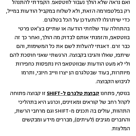
ואם נראה שלא הולך נעבור לווטסאפ. הקפדתי להתנהל
רק בפלטפורמה הזאת, ולא לשלוח במקביל הודעות במייל,
כדי שיתרגלו להתעדכן על הכל בטלגרם.
בהתחלה עוד שלחתי הודעה או שתיים בצ'אט פרטי
בווטסאפ, והזמנתי אותם לבדוק מה הולך, ואחר כך זה
כבר זרם. דאגתי להעלות לשם את כל המשימות, והם
שיתפו, שאלו והגיבו בקבוצה. הרגשתי שאני חוסכת להם
ולי לא מעט הודעות שבווטסאפ היו נתפסות כחפירות
מיותרות, בעוד שבטלגרם הן יצרו ווייב חיובי, ותרמו
לגיבוש הקבוצה.
בנוסף, פתחנו
קבוצת טלגרם ל-SHIFT
זו קבוצה פתוחה
לקהל רחב של קוראים ומאזינים, וכרגע היא בתהליכי
התהוות, עולים בה תכנים מ-SHIFT וגם מרחבי הרשת,
והחברים מגיבים (לעיתים), מבררים מידע ומבקשים
המלצות.