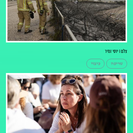
צלם I יוסי זמיר
שריפה
כיבוי