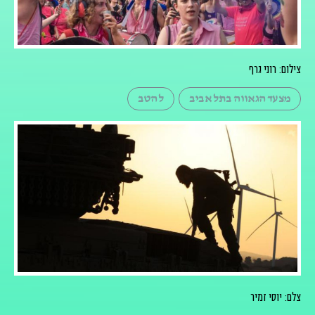
צילום: רוני גרף
מצעד הגאווה בתל אביב
להטב
צלם: יוסי זמיר