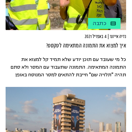
כתבה
נדיה אייזנר | 4 באפריל 2021
איך למצוא את התמונה המתאימה לטקסט?
כל מי שעובד עם תוכן יודע שלא תמיד קל למצוא את
התמונה המתאימה. התמונה שתעבוד עם המסר ולא סתם
תהיה "תלויה שם" חייבת להתאים למסר המנוסח באופן
מושלם. הנה כמה עצות וטיפים בנושא בחירת התמונות: מה
המסר – תשאלו את עצמכם מה הסיפור שהתמונה צריכה
לספר כדי לחזק את המסר. למשל, אם המסר הוא של […]