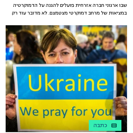
שבו ארגוני חברה אזרחית פועלים להגנה על הדמוקרטיה
במציאות של מרחב דמוקרטי מצטמצם. לא מדובר עוד רק
במאבקים נקודתיים על חוק כזה או אחר, אלא בהתמודדות
ממושכת עם מגמות אנטי־דמוקרטיות ואנטי־ליברליות.
לעיתים בתוך מסגרת מוסדית שעדיין נראית דמוקרטית
כלפי חוץ, ולעתים, כפי שיקרה בישראל בשנת 2026, תוך כדי
מערכת בחירות שבה מתנהל מאבק בין הפופוליזם
האנטי-ליברלי או הסמכותני, לבין השוחרי הדמוקרטיה
הליברלית.
כתבה