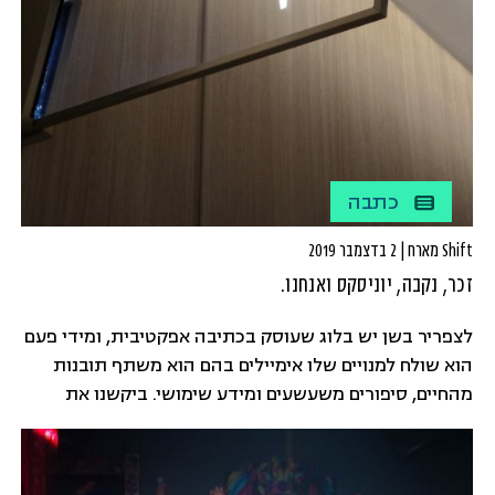
כתבה
Shift מארח | 2 בדצמבר 2019
זכר, נקבה, יוניסקס ואנחנו.
לצפריר בשן יש בלוג שעוסק בכתיבה אפקטיבית, ומידי פעם
הוא שולח למנויים שלו אימיילים בהם הוא משתף תובנות
מהחיים, סיפורים משעשעים ומידע שימושי. ביקשנו את
רשותו לחלוק עם קוראי SHIFT את מה שהיה לו לומר על
כתיבה בלשון זכר, נקבה או יוניסקס, כי אנחנו רואות שזה די
מאתגר כל העניין הזה של לדבר ג'נדר פרינדלי. תקראו, זה