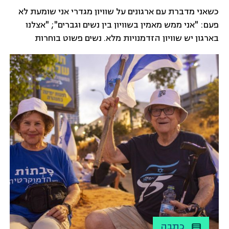
כשאני מדברת עם ארגונים על שוויון מגדרי אני שומעת לא
פעם: "אני ממש מאמין בשוויון בין נשים וגברים"; "אצלנו
בארגון יש שוויון הזדמנויות מלא. נשים פשוט בוחרות
שלא להתקדם"; "פער בין גברים ונשים זה משהו של פעם,
היום יש הזדמנות שווה לכל מי שרוצה"; "אם אני הגעתי
לתפקיד שלי כאישה עם 4 ילדים, כולן יכולות"; "היום
לבנות שלי יש את מרחב ההזדמנויות בדיוק כמו לבנים
שלי"
כתבה