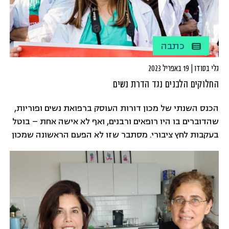
כתבה
גלי בסודו | 19 באפריל 2023
החלוקים הלבנים נגד הדרת נשים
הכנס השנתי של מכון דורות העוסק ברפואת נשים ופוריות,
שהדוברים בו היו רופאים ורבנים, ואף לא אישה אחת – בוטל
בעקבות לחץ ציבורי. מסתבר שזו לא הפעם הראשונה שמכון
דורות מקיימים כנסים שכאלה, וגם בעבר הופעל לחץ על
רופאים, והיו גם כאלה שביטלו, ובכל זאת, משהו הפעם היה
שונה. דיברתי עם ד"ר הילה מרקוביץ - רופאת משפחה
בכללית, שיחד עם פרופ' שרון פרלמן - רופאת נשים בכירה
מבלינסון הובילה מהלך מחאתי שהביא בסופו של דבר
לביטול הכנס.