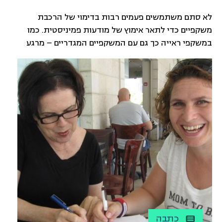
לא סתם משתמשים פעמים רבות בדימוי של הרכבת
משקפיים כדי לתאר אימוץ של מודעות פמיניסטית. כמו
במשקפי ראייה כך גם עם המשקפיים המגדריים – מרגע
שהרכבנו אותם כבר אי אפשר לראות את המציאות
בלעדיהם. וגם, כפי שיודעות ויודעים מי שזקוקים למשקפיים,
המספר עולה עם הזמן. ככל שאנחנו מאמצים את הראייה
המגדרית, כך אנחנו מחדדות את הרגישות המגדרית שלנו
ומתחילות לשים לב לעוד ועוד היבטים במציאות חיינו
שמושפעים מיחסי הכוח המגדריים ודורשים שינוי.
המשקפיים המגדריים הם כלי עוצמתי ויעיל שמאפשר לנו
לפעול ולקדם חברה שוויונית וצודקת יותר.
כתבה