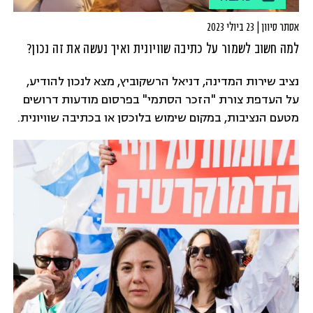
אסתר סיוון | 23 ביולי 2023
למה חשוב לשמור על כתיבה שוויונית ואיך נעשה את זה נכון?
נציב שירות המדינה, דניאל הרשקוביץ, מצא לנכון להודיע,
על העדפת צורת "הזכר הסתמי" בפרסום מודעות דרושים
מטעם הנציבות, במקום שימוש בלוכסן או בכתיבה שוויונית.
אז אולי הזכר הוא סתמי, אבל כל השאר ממש לא! בעולם
המקצועי ובעולם החברתי השפה היא פוליטית, ואנחנו יצורים
פוליטיים. כמו שכתבה כל כך יפה שימבורסקה: בשירה אֲנַחְנוּ
יַלְדֵי הַתְּקוּפָה.