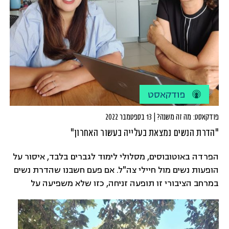
פודקאסט
פודקאסט: מה זה משנה? | 13 בספטמבר 2022
"הדרת הנשים נמצאת בעלייה בעשור האחרון"
הפרדה באוטובוסים, מסלולי לימוד לגברים בלבד, איסור על
הופעות נשים מול חיילי צה"ל. אם פעם חשבנו שהדרת נשים
במרחב הציבורי זו תופעה זניחה, כזו שלא משפיעה על
החיים שלנו - היום כבר אי אפשר להתעלם מהדרת נשים
בישראל. בכל מגזר, בכל עיר ובכל שכונה - הדרת הנשים
מחלחלת לכל חלקי החברה הישראלית. איך זה קרה?