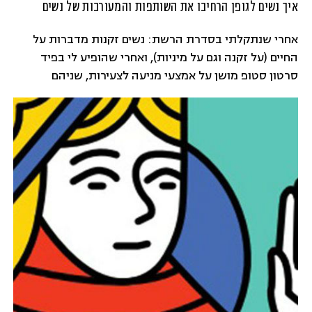
איך נשים לגופן הרחיבו את השותפות והמעורבות של נשים
אחרי שנתקלתי בסדרת הרשת: נשים זקנות מדברות על
החיים (על זקנה וגם על מיניות), ואחרי שהופיע לי בפיד
סרטון סטופ מושן על אמצעי מניעה לצעירות, שניהם
"מוצרים דיגיטליים" של עמותת נשים לגופן, סקרנה אותי
השאלה: מה הניע אותן לעשות את הקפיצה הזאת אל
תוך עולם הדיגיטל?