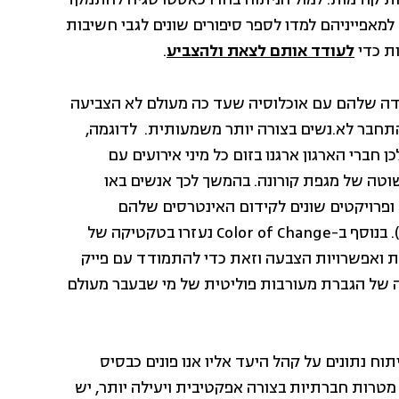
חירות קודמות. למול הניתוח בחרו כאסטרטגיה להתמקד
מאפייניהם למדו לספר סיפורים שונים לגבי חשיבות
ת כדי
לעודד אותם לצאת ולהצביע
.
ה שלהם עם אוכלוסיה שעד כה מעולם לא הצביעה
 להתחבר לא.נשים בצורה יותר משמעותית. לדוגמה,
ברי הארגון ארגנו בזום כל מיני אירועים עם
טה של מגפת קורונה. בהמשך לכך אנשים באו
 ופרויקטים שונים לקידום האינטרסים שלהם
בקהילה (לדוגמה – שוק חקלאים מקומי בתקופת הקורונה). בנוסף ב-Color of Change נעזרו בטקטיקה של
ות ואפשרויות הצבעה וזאת כדי להתמודד עם פייק
יה של הגברת מעורבות פוליטית של מי שבעבר מעולם
ח נתונים על קהל היעד אליו אנו פונים כבסיס
מטרות חברתיות בצורה אפקטיבית ויעילה יותר, יש