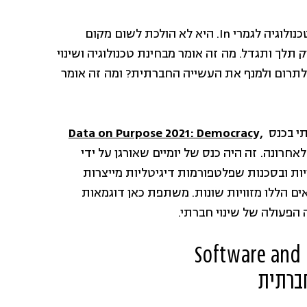
אומנם הקורונה הולכת להיות out מחיינו (הלוואי!), אבל הטכנולוגיה לגמרי In. היא לא הולכת לשום מקום
תלך ותגדל. מה זה אומר מבחינת טכנולוגיה ושינוי
 לתרום ולמנף את העשייה החברתית? ומה זה אומר
תי בכנס
Data on Purpose 2021: Democracy,
רונה. זה היה כנס של יומיים שאורגן על ידי
ויות ובסכנות שפלטפורמות דיגיטליות מייצרות
ם הללו מזוויות שונות. משתפת כאן דוגמאות
הפעולה של שינוי חברתי.
Software and D
חברתית