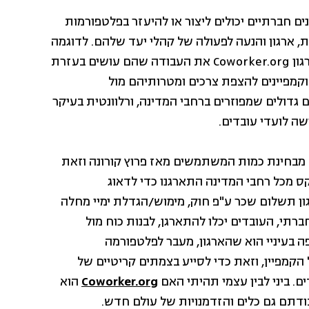
ם חברתיים יכולים ליצור או להיעזר בפלטפורמות
, ארגון והנעה לפעולה של קהלי יעד שלהם. לדוגמה
בכנס של סטנפורד הציג דרו אמברוגי, מנהל דיגיטלי של ארגון Coworker.org את העבודה שהם עושים בעזרת
מפיינים להצפת צרכים ומטרותיהם מול
גדולים שמפוזרים ברחבי המדינה, ורלוונטית בעיקר
שה לועדי עובדים.
מבחינת כמות המשתמשים מאז פרוץ קורונה וזאת
 מכל רחבי המדינה התארגנו כדי לדאוג
ון תשלום שכר ע"פ חוק, מימוש/הגדלת ימיי מחלה
ברתי, העובדים יכלו להתארגן, לבנות כוח מול
ה בעיניי הוא שהארגון, מעבר לפלטפורמה
 הקמפיין, וזאת כדי לסייע בצמתים קריטיים של
. ביני לבין עצמי תהיתי האם
Coworker.org
הוא
ודתם גם כלים והזדמנויות של עולם חדש.