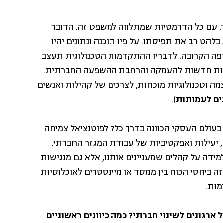
. עם כל הדרמטיות שמתלווה למשפט זה. הדובר
ים פרוכטרמן, מייסד ומנכ"ל Tech Matters הציג בלהט רב את תפיסתו. על פיו תוכנה ונתונים יהיו
ה הקרובה. לדבריו ההתקדמות הטכנולוגית תעצב
ויות חדשות להעמקה והרחבת ההשפעה החברתית.
מה וטכנולוגיות מוכחות, לצרכים של קהילות ואנשים
ים לעמותות
).
לוגיה יש יכולת לתרום לסקיילביליות (scalability – בעולם העסקי הכוונה בדרך כלל לפוטנציאל צמיחה
, יעילות ואפקטיביות של עבודת המגזר החברתי.
מידה על קהלים שמעניינים אותנו, אלא גם מנגישות
 זה ביחסי הכוח בין ממסד או מיינסטרים לאוכלוסיות
מות.
ארגונים לשינוי חברתי? כמה כיוונים ראשוניים