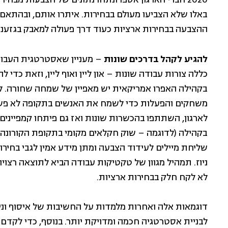
2020 חברי הארגון אספו ונתחו נתונים של הצבעות מב
באלו שלא הצביעו מעולם בבחירות. איתרו אותם, ובהתאם ל
ההצבעה בבחירות ארציות כעוד דרך פעולה למאבק בגזענו
להגיע לקהל בדרכים שונות
– מעניין שאסטרטגית העבוד
כללה צורות עבודה שונות – און ליין ואוף ליין, וזאת כדי
בקהילה האפרו אמריקאית יש מאפיין של שמחה שחורה. לכן ח
משחקים והפעלות כדי לשמח את האנשים בתקופה לא פשו
לארגון, השתתפו בהכשרות שונות ואז גם פיתחו קמפיינים
שליחת מיילים לעידוד הצבעה ומתן מידע אמין לגבי בחיר
ניוז. תמהיל מגוון של טקטיקות עבודה הביא לתוצאה רצו
לא לקח חלק בבחירות ארציות.
דוגמאות אלה ואחרות מלמדות על החשיבות של איסוף וניתו
לבניית אסטרטגיה חכמה ומדויקת יותר. בנוסף, כדי לקדם 