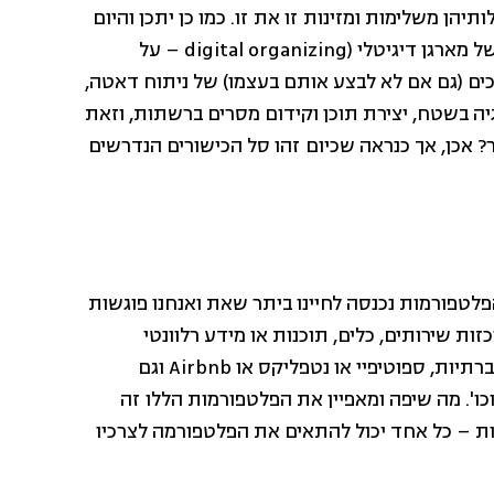
יהן משלימות ומזינות זו את זו. כמו כן יתכן והיום
מי שרוצה לקדם מאבק ציבורי צריך ליצור פונקציה בארגון של מארגן דיגיטלי (digital organizing – על
ים (גם אם לא לבצע אותם בעצמו) של ניתוח דאטה,
 בשטח, יצירת תוכן וקידום מסרים ברשתות, וזאת
ר? אכן, אך כנראה שכיום זהו סל הכישורים הנדרשים
לטפורמות נכנסה לחיינו ביתר שאת ואנחנו פוגשות
ת שירותים, כלים, תוכנות או מידע רלוונטי
בתחומי תוכן שונים. דוגמאות שיותר מוכרות הן רשתות חברתיות, ספוטיפיי או נטפליקס או Airbnb וגם
ות לנו לעבוד כגון Canva, Miro ,טריילו וכו'. מה שיפה ומאפיין את הפלטפורמות הללו זה
ות – כל אחד יכול להתאים את הפלטפורמה לצרכיו