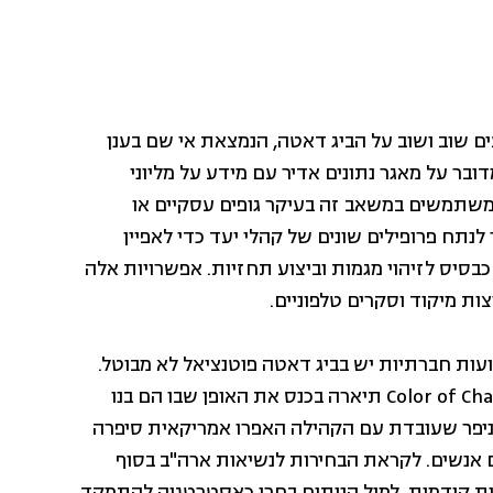
ם שוב ושוב על הביג דאטה, הנמצאת אי שם בענן
ובר על מאגר נתונים אדיר עם מידע על מליוני
משתמשים במשאב זה בעיקר גופים עסקיים או
לנתח פרופילים שונים של קהלי יעד כדי לאפיין
כבסיס לזיהוי מגמות וביצוע תחזיות. אפשרויות אלה
ות מיקוד וסקרים טלפוניים.
עות חברתיות יש בביג דאטה פוטנציאל לא מבוטל.
לדוגמה, ג'ניפר אדוורדס, מנהלת גיוס דיגיטלי מארגון Color of Change תיארה בכנס את האופן שבו הם בנו
ית פעולה. ג'ניפר שעובדת עם הקהילה האפרו אמריקאית סיפרה
ם אנשים. לקראת הבחירות לנשיאות ארה"ב בסוף