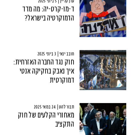
ערן קליין | 5 ביוני 2025
ד-מו-קרט-יה: מה מדד
הדמוקרטיה בישראל?
חובב ינאי | 3 ביוני 2025
חוק נגד החברה האזרחית:
איך נאבק בחקיקה אנטי
דמוקרטית
תבור להט | 24 במאי 2025
מאחורי הקלעים של חוק
התקציב