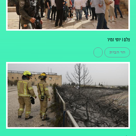
צלם I יוסי זמיר
הר הבית