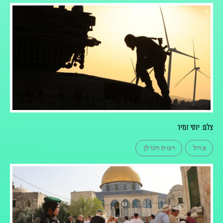
צלם: יוסי זמיר
צהל
רמת הגולן