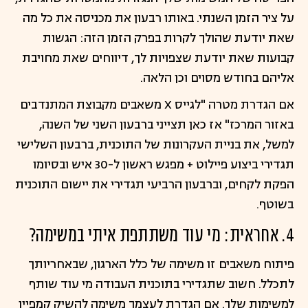
על ציר הזמן השנתי. באותו רבעון את מכניסה את כל מה
שאת יודעת שהולך לקרות בפרק הזמן הזה: הגשות
קבועות שאת יודעת שצפויות לך, דיווחים שאת מחויבת
אליהם בחודש מסוים וכן הלאה.
אם הגדרת מטרה "לגייס X משאבים מקבוצת המתנדבים
באזור המרכז" אז כאן תצייני ברבעון השני של השנה,
למשל, את בניית העקרונות של התוכנית, ברבעון השלישי
תגדירי ביצוע פיילוט + מפגש ראשון ל-30 איש ובסיומו
הפקת לקחים, וברבעון הרביעי תגדירי את יישום התוכנית
בשוטף.
4. אחראית: מי עוד משתתפת איתי במשימה?
פיתוח משאבים זו משימה של כלל הארגון, שבאחריותך
לתכלל. חשוב שתגדירי בתוכנית העבודה מי עוד שותף
למשימות שלך. אם הגדרת לעצמך משימה להשיק קמפיין