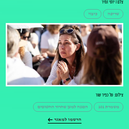
צלם I יוסי זמיר
שריפה
כיבוי
צילום: טל כפיר שור
משמרת 101
הפגנה למען שחרור החטופים
הרשמו למאגר