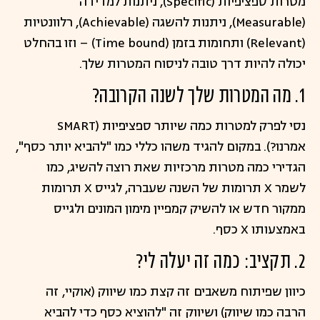
מטרות ספציפיות (Specific), ניתנות למדידה
(Measurable), ניתנות להשגה (Achievable), רלוונטיות
(Relevant) ותחומות בזמן (Time bound) – וזו בהחלט
יכולה להיות דרך טובה לניסוח המטרות שלך.
1. מה המטרות שלך לשנה הקרובה?
נסי לפרק למטרות כמה שיותר ספציפיות (SMART
אמרנו?). במקום להגיד משהו כללי כמו "להביא יותר כסף",
הגדירי כמה מטרות מרכזיות שאת רוצה להשיג, כמו
לשמר X תרומות של השנה שעברה, לגייס X תרומות
ממקור חדש או להשיק קמפיין מימון המונים ולגייס
באמצעותו X כסף.
2. תקציב: כמה זה יעלה לי?
כיוון שפיתוח משאבים זה קצת כמו שיווק (אוקיי, זה
הרבה כמו שיווק) ושיווק זה "להוציא כסף כדי להביא