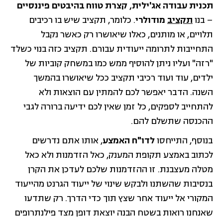
תכנית עבודה אג'ילית, קצרת טווח בהיבטים פיננסיים
– בנו
תקציב
מודולרי
. כלומר, תקציב שיש בו רכיבים
תלויים, או מותנים, כאלו שיאושרו רק כאשר נקבל
התחייבות לתרומה ייעודית עבורם. תקציב כזה בנוי כשלד
"רזה" ועליו ניתן להוסיף ממש כמו במשחק קוביות של
ילדים, עוד ועוד רכיבי תקציב ככל שיאושרו בהמשך
השנה. הדבר יאפשר לכם להמתין עם הוצאות ולא
להתחייב לספקים, כל זמן שאין לכם ידיעה ברורה לגבי
ההכנסה שתשלם להם.
בנוסף, התייחסו
לדו"ח האמצע
, אותו אתם נדרשים
לכתוב באמצע תקופת המענק, כאל הזדמנות ולא כאל
מטלה מעצבנת. זו ההזדמנות שלכם לעדכן את הקרן
בנסיבות שהשתנו ולבקש שינוי של ייעוד הגרנט מהייעוד
המקורי אל ייעוד אחר שצץ תוך כדי הדרך. רק שתדעו
שאנחנו רואות בשטח הבנה יוצאת דופן מצד פילנתרופים