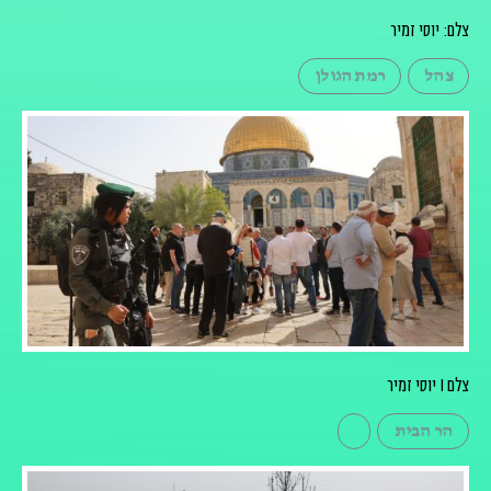
צלם: יוסי זמיר
צהל
רמת הגולן
צלם I יוסי זמיר
הר הבית