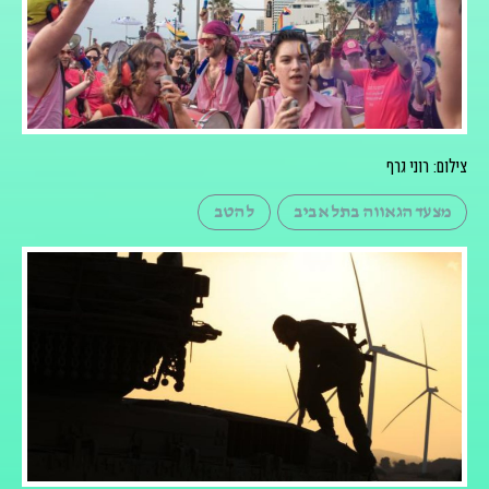
צילום: רוני גרף
מצעד הגאווה בתל אביב
להטב