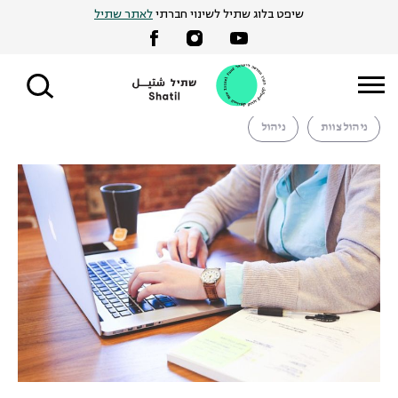
Ski
שיפט בלוג שתיל לשינוי חברתי
לאתר שתיל
מילנה יערי |
11 בינואר 2021
t
תכנית עבודה אג'ילית
conten
ניהול צוות
ניהול