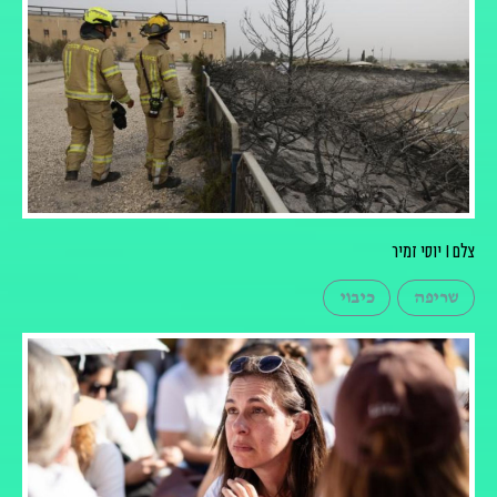
צלם I יוסי זמיר
שריפה
כיבוי