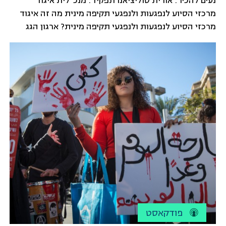
נעים להכיר: אורית סוליציאנו תפקיד: מנכ"לית איגוד
מרכזי הסיוע לנפגעות ולנפגעי תקיפה מינית מה זה איגוד
מרכזי הסיוע לנפגעות ולנפגעי תקיפה מינית? ארגון הגג
של כל מרכזי הסיוע במדינת ישראל והארגון המוביל
במאבק באלימות המינית בחברה הישראלית. אנחנו
פועלים בגישה רב-תחומית למגר את התופעה הקשה של
אלימות מינית ופועלים מול מערכת אכיפת החוק כמו גם
[…]
פודקאסט