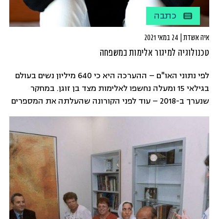
כתבה
איה אשדת | 24 במאי 2021
טכנולוגיה למיגור אלימות במשפחה
לפי נתוני האו"ם – ההערכה היא כי 640 מיליון נשים בעולם
בגילאי 15 ומעלה נחשפו לאלימות מצד בן זוגן. במחקר
שנערך ב-2018 – עוד לפני הקורונה שהעלתה את המספרים
– ההערכה היתה שאחת משבע נשים בעולם חוותה אלימות
מצד בן הזוג ב-12 החודשים האחרונים ו-137 נשים נרצחות
בכל יום בעולם על ידי בן משפחה.