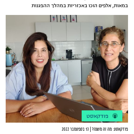
במאות, אלפים הוכו באכזריות במהלך ההפגנות
וההתנגשויות עם כוחות הביטחון ולמרות הכל, נשים
וגברים צעירים ממשיכים להתכנס ברחובות ובחצרות
הבתים, למחות באוניברסיטאות ולהפגין במקומות
העבודה.
פודקאסט
פודקאסט: מה זה משנה? | 13 בספטמבר 2022