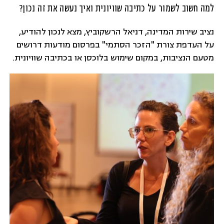
למה חשוב לשמור על כתיבה שוויונית ואיך נעשה את זה נכון?
נציב שירות המדינה, דניאל הרשקוביץ, מצא לנכון להודיע,
על העדפת צורת "הזכר הסתמי" בפרסום מודעות דרושים
מטעם הנציבות, במקום שימוש בלוכסן או בכתיבה שוויונית.
אז אולי הזכר הוא סתמי, אבל כל השאר ממש לא! בעולם
המקצועי ובעולם החברתי השפה היא פוליטית, ואנחנו יצורים
פוליטיים. כמו שכתבה כל כך יפה שימבורסקה: בשירה אֲנַחְנוּ
יַלְדֵי הַתְּקוּפָה.