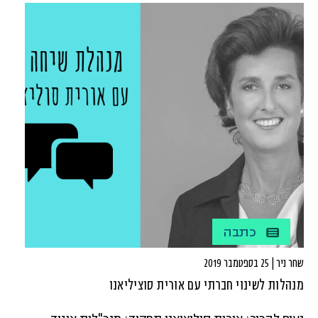
כתיבה בלשון זכר, נקבה או יוניסקס, כי אנחנו רואות שזה די
מאתגר כל העניין הזה של לדבר ג'נדר פרינדלי. תקראו, זה
מצחיק:)
כתבה
שחר ניר | 25 בספטמבר 2019
מנהלות לשינוי חברתי עם אורית סוציליאנו