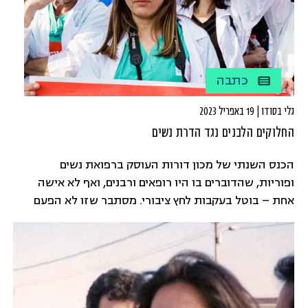
כתבה
גלי בסודו | 19 באפריל 2023
החלוקים הלבנים נגד הדרת נשים
הכנס השנתי של מכון דורות העוסק ברפואת נשים
ופוריות, שהדוברים בו היו רופאים ורבנים, ואף לא אישה
אחת – בוטל בעקבות לחץ ציבורי. מסתבר שזו לא הפעם
הראשונה שמכון דורות מקיימים כנסים שכאלה, וגם בעבר
הופעל לחץ על רופאים, והיו גם כאלה שביטלו, ובכל זאת,
משהו הפעם היה שונה. דיברתי עם ד"ר הילה מרקוביץ -
רופאת משפחה בכללית, שיחד עם פרופ' שרון פרלמן -
רופאת נשים בכירה מבלינסון הובילה מהלך מחאתי