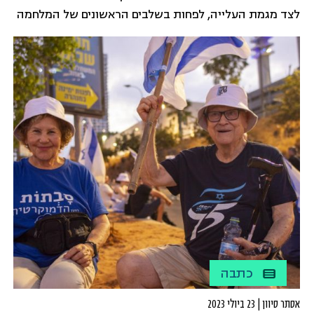
לצד מגמת העלייה, לפחות בשלבים הראשונים של המלחמה
ישנה מגמה של ירידה בפניות לסיוע ולקבלת עזרה. בישראל
אין מידע עדכני על היקף התופעה של אלימות במשפחה,
ההערכה היא כי מדובר על מאות אלפי מקרים בשנה,
כשהנפגעות הישירות העיקריות הן נשים. לרשויות מוכרים
עד 20-30 אלף מקרים בשנה. כלומר, גם בשגרה, רוב
המקרים אינם מדווחים ומטופלים.
כתבה
אסתר סיוון | 23 ביולי 2023