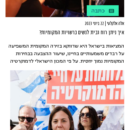
כתבה
אלה אלקלעי | 22 ביוני 2023
איך ניתן רוח גבית לנשים ברשויות המקומיות?
המציאות בישראל היא שדווקא בזירה המקומית המשפיעה
על רבדים משמעותיים בחיינו, שיעור ההצבעה בבחירות
המקומיות נמוך יחסית. על פי המכון הישראלי לדמוקרטיה
הוא נע סביב ה-50% בניגוד לשיעור ההצבעה בבחירות
הכלליות שעומד על כ-70%. דווקא במקום שאחראי על
רבדים משמעותיים בחינוך, בתרבות, בספורט, ברווחה,
בסביבה, בחיי הקהילה שלנו, דווקא במקום שבו אנחנו באמת
יכולות להשפיע, אנחנו אדישות.