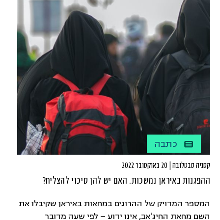
הנשים הבינלאומי צוין לראשונה בארה"ב בשנת 1909,
כחגיגה של פמיניסטיות בתנועה הסוציאליסטית על תמיכה
במאבק למען זכויות הצבעה לנשים. בהמשך נערכו במסגרתו
הפגנות למען זכות הצבעה ושוויון עבור נשים.
כתבה
קסניה סבטלובה | 20 באוקטובר 2022
ההפגנות באיראן נמשכות. האם יש להן סיכוי להצליח?
המספר המדויק של ההרוגים במחאות באיראן שקיבלו את
השם מחאת החיג'אב, אינו ידוע – לפי שעה מדובר