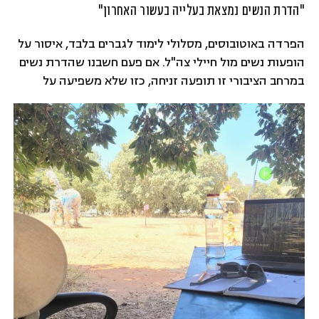
"הדרת הנשים נמצאת בעלייה בעשור האחרון"
הפרדה באוטובוסים, מסלולי לימוד לגברים בלבד, איסור על
הופעות נשים מול חיילי צה"ל. אם פעם חשבנו שהדרת נשים
במרחב הציבורי זו תופעה זניחה, כזו שלא משפיעה על
החיים שלנו - היום כבר אי אפשר להתעלם מהדרת נשים
בישראל. בכל מגזר, בכל עיר ובכל שכונה - הדרת הנשים
מחלחלת לכל חלקי החברה הישראלית. איך זה קרה?