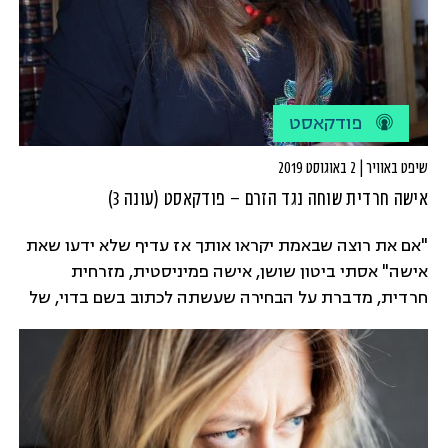
פודקאסט
שיפט באוויר | 2 באוגוסט 2019
אישה חרדית שוחה נגד הזרם – פודקאסט (עונה 3)
"אם את רוצה שבאמת יקראו אותך אז עדיף שלא ידעו שאת
אישה" אסתי ביטון שושן, אישה פמיניסטית, מזרחית
חרדית, מדברת על הבחירה שעשתה לכתוב בשם בדוי, של
גבר, כדי שאנשים יקראו את מה שיש לה לומר. מאז היא כבר
כותבת בשמה, אבל עדיין ממשיכה להאבק נגד הדרת נשים
בתוך החברה החרדית.