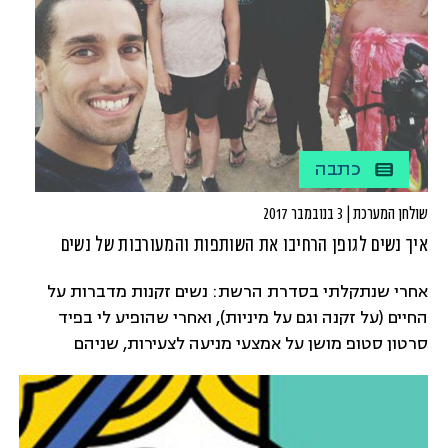
כתבה
שולחן המערכת | 3 בנובמבר 2017
איך נשים לגופן הרחיבו את השותפות והמעורבות של נשים
אחרי שנתקלתי בסדרת הרשת: נשים זקנות מדברות על
החיים (על זקנה וגם על מיניות), ואחרי שהופיע לי בפיד
סרטון סטופ מושן על אמצעי מניעה לצעירות, שניהם
"מוצרים דיגיטליים" של עמותת נשים לגופן, סקרנה אותי
השאלה: מה הניע אותן לעשות את הקפיצה הזאת אל
תוך עולם הדיגיטל?