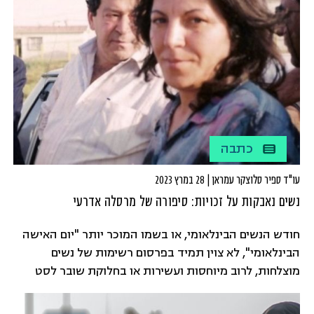
שהביא בסופו של דבר לביטול הכנס.
כתבה
עו"ד ספיר סלוצקר עמראן | 28 במרץ 2023
נשים נאבקות על זכויות: סיפורה של מרסלה אדרעי
חודש הנשים הבינלאומי, או בשמו המוכר יותר "יום האישה
הבינלאומי", לא צוין תמיד בפרסום רשימות של נשים
מוצלחות, לרוב מיוחסות ועשירות או בחלוקת שובר לסט
כוסות או סירים או בהזמנה בצבעים ורדרדים לאירוע
שמפאר נשים על היכולת לשלב בין עבודה לקריירה. יום