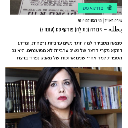
פודקאסט
שיפט באוויר | 30 באוגוסט 2019
بطلة – גיבורה (בת'לֶה) פודקאסט (עונה 3)
סמאח מסבירה למה יותר נשים ערביות נרצחות, ומדוע
דווקא מקרי הרצח של נשים ערביות לא מפוענחים. היא גם
מספרת למה אחרי שנים ארוכות של מאבק נפרד ברצח
נשים, ערביות ויהודיות איחדו מאבקים, ומה אומרים על זה
בחברה הערבית.