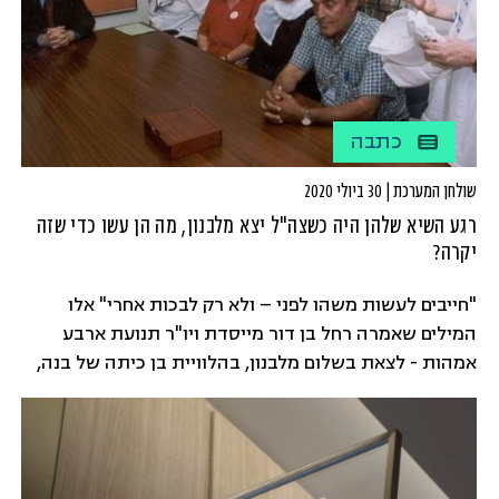
כתבה
שולחן המערכת | 30 ביולי 2020
רגע השיא שלהן היה כשצה"ל יצא מלבנון, מה הן עשו כדי שזה
יקרה?
"חייבים לעשות משהו לפני – ולא רק לבכות אחרי" אלו
המילים שאמרה רחל בן דור מייסדת ויו"ר תנועת ארבע
אמהות - לצאת בשלום מלבנון, בהלוויית בן כיתה של בנה,
שנהרג באסון המסוקים בפברואר 1997. אותו רגע מר של
שכול בקיבוץ משגב עם הצמוד לגבול, היה הרגע בו החל
למעשה המאבק שלה למען החיים. "הבטחתי לעצמי ולו
שאעשה הכל להפסיק את המוות המיותר הזה".