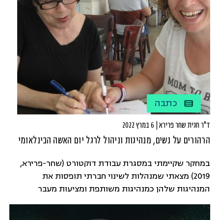
שמושפעים מיחסי הכוח המגדריים ודורשים שינוי.
המשקפיים המגדריים הם כלי עוצמתי ויעיל שמאפשר לנו
לפעול ולקדם חברה שוויונית וצודקת יותר.
כתבה
ד"ר חגית שחר פרירא | 6 במרץ 2022
הרהורים על נשים, מנהיגות וניהול לרגל יום האשה הבינלאומי
במחקר שקיימתי במסגרת עבודת דוקטורט (שחר-פרירא,
2019) מצאתי שמנהלות לשינוי חברתי תופסות את
המנהיגות שלהן כמנהיגות משותפת ומציעות מעבר
מתפיסת "אני" לתפיסת "אנחנו".