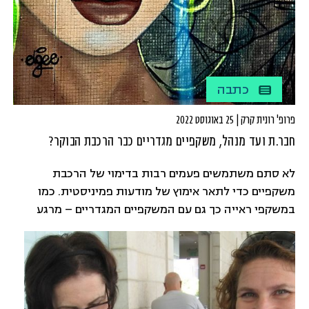
כתבה
פרופ' רונית קרק | 25 באוגוסט 2022
חבר.ת ועד מנהל, משקפיים מגדריים כבר הרכבת הבוקר?
לא סתם משתמשים פעמים רבות בדימוי של הרכבת
משקפיים כדי לתאר אימוץ של מודעות פמיניסטית. כמו
במשקפי ראייה כך גם עם המשקפיים המגדריים – מרגע
שהרכבנו אותם כבר אי אפשר לראות את המציאות
בלעדיהם. וגם, כפי שיודעות ויודעים מי שזקוקים למשקפיים,
המספר עולה עם הזמן. ככל שאנחנו מאמצים את הראייה
המגדרית, כך אנחנו מחדדות את הרגישות המגדרית שלנו
ומתחילות לשים לב לעוד ועוד היבטים במציאות חיינו