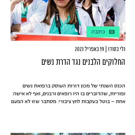
כתבה
גלי בסודו | 19 באפריל 2023
החלוקים הלבנים נגד הדרת נשים
הכנס השנתי של מכון דורות העוסק ברפואת נשים
ופוריות, שהדוברים בו היו רופאים ורבנים, ואף לא אישה
אחת – בוטל בעקבות לחץ ציבורי. מסתבר שזו לא הפעם
הראשונה שמכון דורות מקיימים כנסים שכאלה, וגם
בעבר הופעל לחץ על רופאים, והיו גם כאלה שביטלו,
ובכל זאת, משהו הפעם היה שונה. דיברתי עם ד"ר הילה
מרקוביץ - רופאת משפחה בכללית, שיחד עם פרופ'