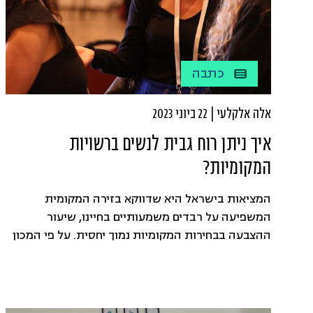
כתבה
אלה אלקלעי | 22 ביוני 2023
איך ניתן רוח גבית לנשים ברשויות
המקומיות?
המציאות בישראל היא שדווקא בזירה המקומית
המשפיעה על רבדים משמעותיים בחיינו, שיעור
ההצבעה בבחירות המקומיות נמוך יחסית. על פי המכון
הישראלי לדמוקרטיה הוא נע סביב ה-50% בניגוד
לשיעור ההצבעה בבחירות הכלליות שעומד על כ-70%.
דווקא במקום שאחראי על רבדים משמעותיים בחינוך,
בתרבות, בספורט, ברווחה, בסביבה, בחיי הקהילה