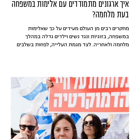
איך ארגונים מתמודדים עם אלימות במשפחה
בעת מלחמה?
מחקרים רבים מן העולם מעידים על כך שאלימות
במשפחה, בזוגיות ונגד נשים וילדים גדלה במהלך
מלחמה ולאחריה. לצד מגמת העלייה, לפחות בשלבים
הראשונים של המלחמה ישנה מגמה של ירידה בפניות
לסיוע ולקבלת עזרה. בישראל אין מידע עדכני על היקף
התופעה של אלימות במשפחה, ההערכה היא כי מדובר
על מאות אלפי מקרים בשנה, כשהנפגעות הישירות
העיקריות הן נשים. לרשויות מוכרים עד 20-30 אלף
מקרים בשנה. כלומר, גם בשגרה, רוב המקרים אינם
מדווחים ומטופלים.