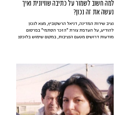
למה חשוב לשמור על כתיבה שוויונית ואיך
נעשה את זה נכון?
נציב שירות המדינה, דניאל הרשקוביץ, מצא לנכון
להודיע, על העדפת צורת "הזכר הסתמי" בפרסום
מודעות דרושים מטעם הנציבות, במקום שימוש בלוכסן
או בכתיבה שוויונית. אז אולי הזכר הוא סתמי, אבל כל
השאר ממש לא! בעולם המקצועי ובעולם החברתי
השפה היא פוליטית, ואנחנו יצורים פוליטיים. כמו
שכתבה כל כך יפה שימבורסקה: בשירה אֲנַחְנוּ יַלְדֵי
הַתְּקוּפָה.