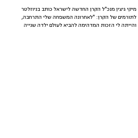
מיקי גיצין מנכ"ל הקרן החדשה לישראל כותב בניוזלטר
לתורמים של הקרן: "לאחרונה המשפחה שלי התרחבה,
והייתה לי הזכות המדהימה להביא לעולם ילדה שנייה
עם בן זוגי מוטי. עמליה היא אחות קטנה לאליענה,
ושתיהן נולדו לג'נבייב, הפונדקאית שלנו שהפכה להיות
חלק מהמשפחה שלנו. בגלל הסיבה המשמחת הזו,
בתקופה הקרובה תשמעו ממני קצת פחות, עד שאשוב
מחופשת הלידה."