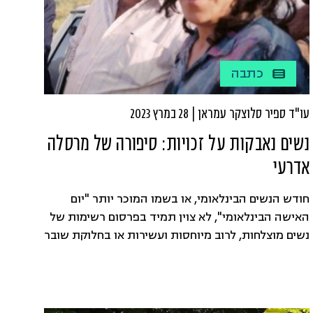
כתבה
עו"ד ספיר סלוצקר עמראן | 28 במרץ 2023
נשים נאבקות על זכויות: סיפורה של מרסלה
אדרעי
חודש הנשים הבינלאומי, או בשמו המוכר יותר "יום
האישה הבינלאומי", לא צוין תמיד בפרסום רשימות של
נשים מוצלחות, לרוב מיוחסות ועשירות או בחלוקת שובר
לסט כוסות או סירים או בהזמנה בצבעים ורדרדים
לאירוע שמפאר נשים על היכולת לשלב בין עבודה
לקריירה. יום הנשים הבינלאומי צוין לראשונה בארה"ב
בשנת 1909, כחגיגה של פמיניסטיות בתנועה