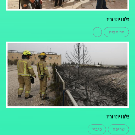
צלם I יוסי זמיר
הר הבית
צלם I יוסי זמיר
שריפה
כיבוי