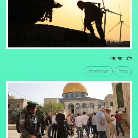
צלם: יוסי זמיר
צהל
רמת הגולן