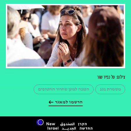
צילום: טל כפיר שור
משמרת 101
הפגנה למען שחרור החטופים
הרשמו למאגר