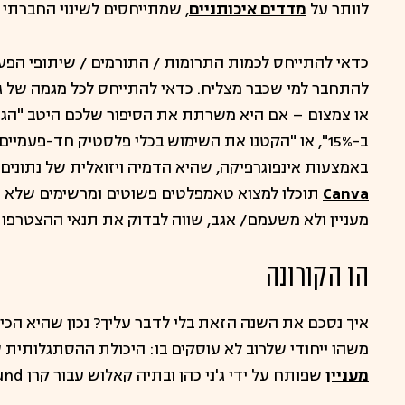
לוותר על
מדדים איכותניים
, שמתייחסים לשינוי החברתי 
כדאי להתייחס לכמות התרומות / התורמים / שיתופי הפע
להתחבר למי שכבר מצליח. כדאי להתייחס לכל מגמה של ג
או צמצום – אם היא משרתת את הסיפור שלכם היטב "הגדל
ב-15%", או "הקטנו את השימוש בכלי פלסטיק חד-פעמי
באמצעות אינפוגרפיקה, שהיא הדמיה ויזואלית של נתוני
Canva
תוכלו למצוא טאמפלטים פשוטים ומרשימים שלא עו
מעניין ולא משעמם/ אגב, שווה לבדוק את תנאי ההצטרפו
הו הקורונה
איך נסכם את השנה הזאת בלי לדבר עליך? נכון שהיא הכי 
משהו ייחודי שלרוב לא עוסקים בו: היכולת ההסתגלותית 
מעניין
שפותח על ידי ג'ני כהן ובתיה קאלוש עבור קרן SVF Social Venture Fund.