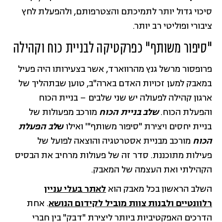
סיכוי גדול יותר לתמיכתם והצטרפותם, ולהפעלת לחץ
ציבורי ופוליטי רב יותר.
"סיפור משותף" כפרקטיקה לבניית כוח וקהילה
פרופסור מרשל גנץ מהרווארד, אשר בצעירותו היה פעיל
במאבק למען זכויות האדם בארה"ב, טוען שבתהליך של
ארגון קהילה לפעולה יש שני שלבים – בניית הכוח
והפעלת הכוח.
שלב בניית הכוח
מורכב מפעולות של
בניית יחסים ויצירת "סיפור משותף"' ואילו
ש
לב הפעלת
הכוח
מורכב מבניית אסטרטגיה והוצאה לפועל של
פעילות מתוכננת. סדר זה של פעולות מרחיב את הבסיס
הקהילתי ואת העצמה של המאבק.
השלב הראשון בכל מאבק הוא
לאתר בעלי עניין
רלוונטיים ולבנות צוות
מוביל לקידום הנושא
. אחת
הדרכים האפקטיביות ביותר ליצירת "דבק" בין חברי