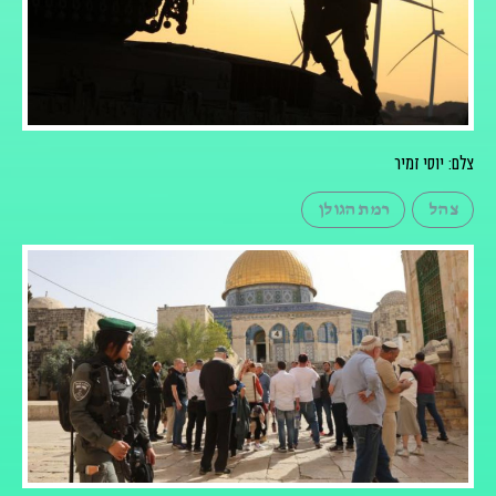
צלם: יוסי זמיר
צהל
רמת הגולן