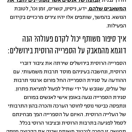
הדרך נבנית
קבוצה של אנשים אשר מעוניינים לחבר את
המשאבים שלהם
, ידע, ניסיון, קשרים, זמן וכו', לטובת
הנושא. בהמשך, שותפים אלו יהיו צירים מרכזיים בקידום
הפעילות.
איך סיפור משותף יכול לקדם פעולה? הנה
דוגמא מהמאבק על הספרייה הרוסית בירושלים:
הספרייה הרוסית בירושלים שירתה את ציבור דוברי
הרוסית, ונחשבה בעיניהם מוסד תרבות משמעותי. עם
ההודעה על סגירת הספרייה החל פורום ארגוני תרבות
של עולים, שגובש על ידי שתיל לפעול למציאת פתרון.
סגירת הספרייה נגעה באופן אישי לאנשים בפורום
ונתפסה כביטוי נוסף לחוסר הערכה והכרה בהון התרבותי
של העלייה הרוסית. האיום על הספרייה הפך מבחינתם
לסמל לפגיעה בתרבות הרוסית ובציבור הרוסי בכלל.
תחושה זו הפכה לנרטיב משותף שבנה את הקבוצה פנימה