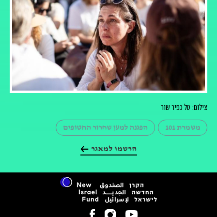
צילום: טל כפיר שור
משמרת 101
הפגנה למען שחרור החטופים
הרשמו למאגר