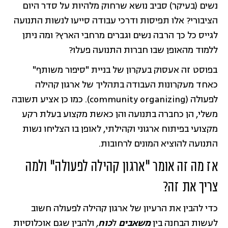
נשים (בעיקר) סביב נושא שרחוק מלהיות על סדר היום
הציבורי? אלו תפיסות ודרכי עבודה סייעו לנשות התנועה
לגייס כל כך הרבה נשים וגברים מרחבי הארץ? ומה ניתן
ללמוד מהאופן שבו חברות התנועה פעלו?
בפוסט זה אעסוק בעקרון של בניית "סיפור משותף"
כאחד מעקרונות העבודה בתהליך של ארגון קהילה
לפעולה (community organizing). כמו כן אציע תשובה
משלי, הן כחברה בתנועה והן כאשת מקצוע בעלת רקע
מקצועי בפיתוח ארגוני וקהילתי, לאופן בו הצליחו נשות
התנועה להוציא המונים לרחובות.
אז מה זה אומר "ארגון קהילה לפעולה" ולמה
צריך את זה?
כדי להבין את הרעיון של ארגון קהילה לפעולה חשוב
לעשות הבחנה בין
משאבים
ל
כוח
,
ולהבין שגם אוכלוסיות