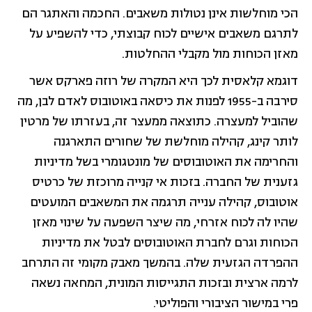
הכי מוחלשות אינן נטולות משאבים. החכמה והאתגר הם
לתרגם משאבים אישיים לכוח קבוצתי, כדי להשפיע על
מאזן הכוחות מול מקבלי ההחלטות.
דוגמא קלאסית לכך היא המקרה של רוזה פארקס אשר
סירבה ב-1955 לפנות את כיסאה באוטובוס לאדם לבן, מה
שהוביל למעצרה. כתוצאה ממעצר זה, בעזרתו של מרטין
לותר קינג, קהילה מוחלשת של שחורים התארגנה
והחרימה את האוטובוסים של מונטגומרי בשל מדיניות
גזענית של החברה. בזכות אי קנייה מרוכזת של כרטיס
אוטובוס, קהילה ענייה תרגמה את המשאבים המועטים
שהיו לה לכוח אזרחי, מה שיצר השפעה על שינוי מאזן
הכוחות וגרם לחברת האוטובוסים לבטל את מדיניות
ההפרדה הגזעית שלה. בהמשך מאבק מקומי זה התרחב
לרמה ארצית ובזכות התגייסות המונית, המחאה נשאה
פרי במישור הציבורי והפוליטי.