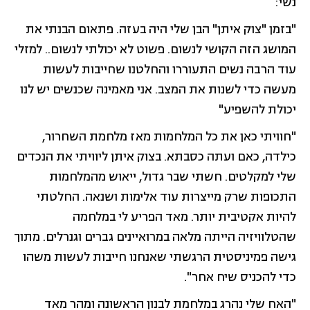
נשי:
"בזמן "צוק איתן" הבן שלי היה בעזה. פתאום הבנתי את
המושג הזה הקושי לנשום. פשוט לא יכולתי לנשום.. למזלי
עוד הרבה נשים התעוררו והחלטנו שחייבות לעשות
מעשה כדי לשנות את המצב. אני מאמינה שכנשים יש לנו
יכולת להשפיע"
"חוויתי כאן את כל המלחמות מאז מלחמת השחרור,
כילדה, כאם ועתה כסבתא. בצוק איתן ליוויתי את הנכדים
שלי למקלטים. חשתי שבר גדול, ייאוש מהמלחמות
התכופות שרק מייצרות עוד אלימות ושנאה. החלטתי
להיות אקטיבית יותר. מאד הפריע לי במלחמה
שהטלוויזיה הייתה מלאה במרואיינים גברים וגנרלים. מתוך
גישה פמיניסטית הרגשתי שאנחנו חייבות לעשות משהו
כדי להכניס שיח אחר".
"האח שלי נהרג במלחמת לבנון הראשונה ומהר מאד