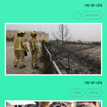
צלם I יוסי זמיר
הר הבית
צלם I יוסי זמיר
שריפה
כיבוי