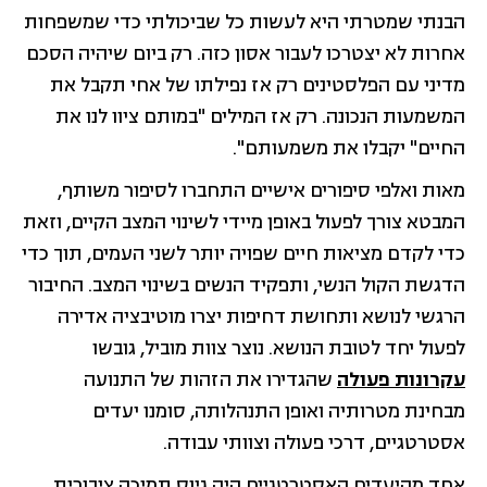
הבנתי שמטרתי היא לעשות כל שביכולתי כדי שמשפחות
אחרות לא יצטרכו לעבור אסון כזה. רק ביום שיהיה הסכם
מדיני עם הפלסטינים רק אז נפילתו של אחי תקבל את
המשמעות הנכונה. רק אז המילים "במותם ציוו לנו את
החיים" יקבלו את משמעותם".
מאות ואלפי סיפורים אישיים התחברו לסיפור משותף,
המבטא צורך לפעול באופן מיידי לשינוי המצב הקיים, וזאת
כדי לקדם מציאות חיים שפויה יותר לשני העמים, תוך כדי
הדגשת הקול הנשי, ותפקיד הנשים בשינוי המצב. החיבור
הרגשי לנושא ותחושת דחיפות יצרו מוטיבציה אדירה
לפעול יחד לטובת הנושא. נוצר צוות מוביל, גובשו
עקרונות פעולה
שהגדירו את הזהות של התנועה
מבחינת מטרותיה ואופן התנהלותה, סומנו יעדים
אסטרטגיים, דרכי פעולה וצוותי עבודה.
אחד מהיעדים האסטרטגיים היה גיוס תמיכה ציבורית