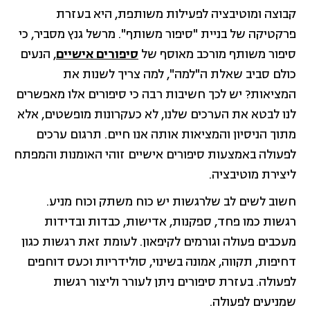
קבוצה ומוטיבציה לפעילות משותפת, היא בעזרת
פרקטיקה של בניית "סיפור משותף". מרשל גנץ מסביר, כי
סיפור משותף מורכב מאוסף של
סיפורים אישיים
, הנעים
כולם סביב שאלת ה"למה", למה צריך לשנות את
המציאות? יש לכך חשיבות רבה כי סיפורים אלו מאפשרים
לנו לבטא את הערכים שלנו, לא כעקרונות מופשטים, אלא
מתוך הניסיון והמציאות אותה אנו חיים. תרגום ערכים
לפעולה באמצעות סיפורים אישיים זוהי האומנות והמפתח
ליצירת מוטיבציה.
חשוב לשים לב שלרגשות יש כוח משתק וכוח מניע.
רגשות כמו פחד, ספקנות, אדישות, כבדות ובדידות
מעכבים פעולה וגורמים לקיפאון. לעומת זאת רגשות כגון
דחיפות, תקווה, אמונה בשינוי, סולידריות וכעס דוחפים
לפעולה. בעזרת סיפורים ניתן לעורר וליצור רגשות
שמניעים לפעולה.