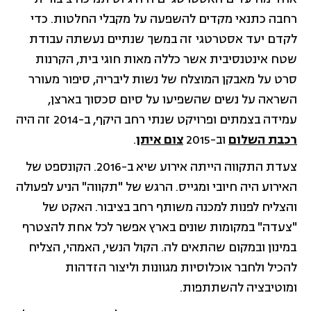
רחבה כתנאי מקדים להשפעה על מקבלי החלטות. כדי
לקדם יעד אסטרטגי זה במשך שנתיים נעשתה עבודת
שטח אינטנסיבית אשר כללה מאות חוגי בית, הקרנות
סרט על מאבקן המוצלח של נשות ליבריה, סיפור מעורר
השראה על נשים שהשפיעו על סיום סכסוך בארצן,
עמידה בצמתים ופרויקט שנתי רחב היקף, ב-2014 זה היה
רכבת השלום
וב-2015
צום איתן
.
צעדת התקווה הייתה אירוע שיא ב-2016. הקונספט של
האירוע היה חיובי ומגייס. הרגש של "תקווה" הניע לפעולה
והצליח לפנות למכנה משותף רחב בציבור. האקט של
"צעדה" במקומות שונים בארץ אפשר לכל אחת להצטרף
במינון ובמקום שהתאים לה. הקול הנשי, האמהי, הצליח
להכיל ולחבר אוכלוסיות מגוונות וליצור הזדהות
ומוטיבציה להשתתפות.