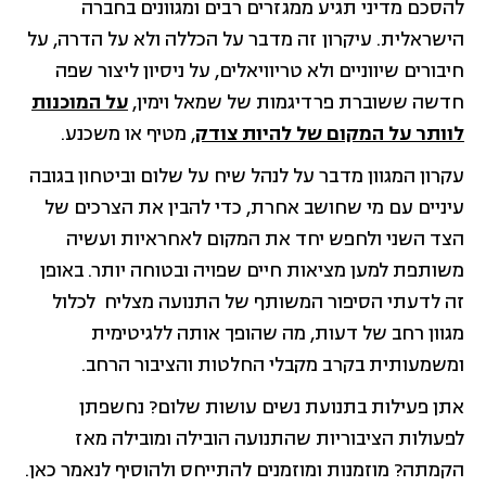
להסכם מדיני תגיע ממגזרים רבים ומגוונים בחברה
הישראלית. עיקרון זה מדבר על הכללה ולא על הדרה, על
חיבורים שיווניים ולא טריוויאלים, על ניסיון ליצור שפה
חדשה ששוברת פרדיגמות של שמאל וימין,
על המוכנות
לוותר על המקום של להיות צודק
, מטיף או משכנע.
עקרון המגוון מדבר על לנהל שיח על שלום וביטחון בגובה
עיניים עם מי שחושב אחרת, כדי להבין את הצרכים של
הצד השני ולחפש יחד את המקום לאחראיות ועשיה
משותפת למען מציאות חיים שפויה ובטוחה יותר. באופן
זה לדעתי הסיפור המשותף של התנועה מצליח לכלול
מגוון רחב של דעות, מה שהופך אותה ללגיטימית
ומשמעותית בקרב מקבלי החלטות והציבור הרחב.
אתן פעילות בתנועת נשים עושות שלום? נחשפתן
לפעולות הציבוריות שהתנועה הובילה ומובילה מאז
הקמתה? מוזמנות ומוזמנים להתייחס ולהוסיף לנאמר כאן.