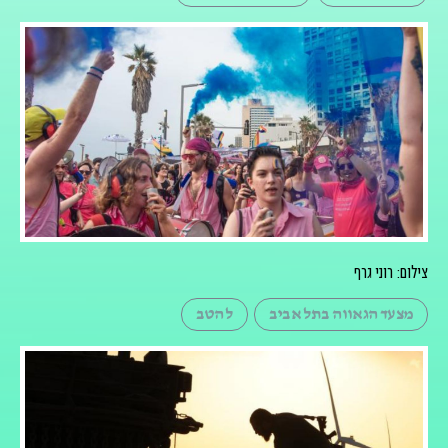
צילום: רוני גרף
מצעד הגאווה בתל אביב
להטב