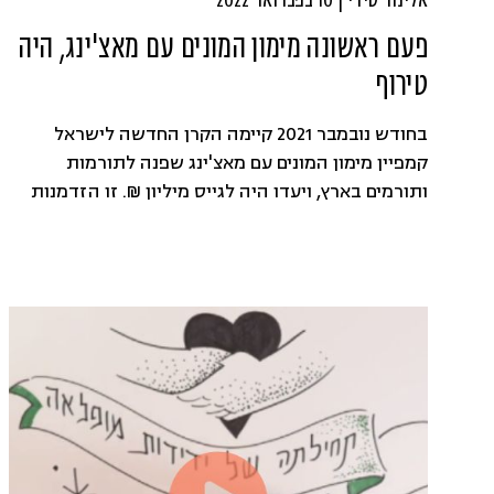
אלינור סידי | 10 בפברואר 2022
פעם ראשונה מימון המונים עם מאצ'ינג, היה
טירוף
בחודש נובמבר 2021 קיימה הקרן החדשה לישראל
קמפיין מימון המונים עם מאצ'ינג שפנה לתורמות
ותורמים בארץ, ויעדו היה לגייס מיליון ₪. זו הזדמנות
מעולה עבורנו לשתף, איך ישבנו לעשות טלפונים
לתורמות, לחברים ולקרובי משפחה וקצת לחשוף אתכם
לאחורי הקלעים של הקמפיין.