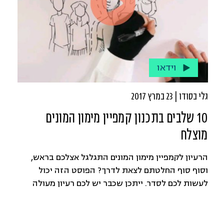
וידאו
גלי בסודו | 23 במרץ 2017
10 שלבים בתכנון קמפיין מימון המונים
מוצלח
הרעיון לקמפיין מימון המונים התגלגל אצלכם בראש,
וסוף סוף החלטתם לצאת לדרך? הפוסט הזה יכול
לעשות לכם לסדר. ייתכן שכבר יש לכם רעיון מעולה
לסרטון, ושגייסתם סלב לטובת העניין - שזה ממש
מצוין, אבל חכו רגע, יש כמה שלבים בדרך, שכדאי
להתעכב עליהם, לפני שקופצים למים.