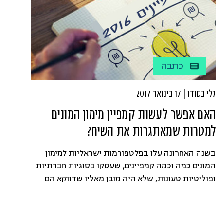
כתבה
גלי בסודו | 17 בינואר 2017
האם אפשר לעשות קמפיין מימון המונים
למטרות שמאתגרות את השיח?
בשנה האחרונה עלו בפלטפורמות ישראליות למימון
המונים כמה וכמה קמפיינים, שעסקו בסוגיות חברתיות
ופוליטיות טעונות, שלא היה מובן מאליו שדווקא הם
יצליחו למשוך קהל. חלקם אף הצליחו לרכב על גל של
אהדה ציבורית, ולקבל חשיפה תקשורתית נרחבת.