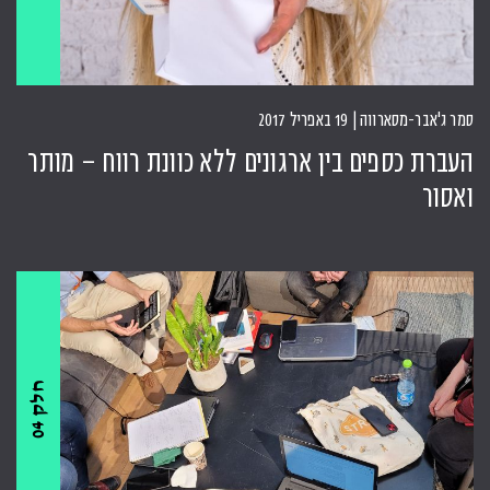
סמר ג'אבר-מסארווה | 19 באפריל 2017
העברת כספים בין ארגונים ללא כוונת רווח – מותר
ואסור
ח
4
ל
ק
0