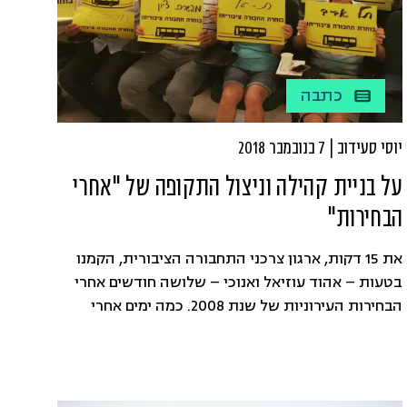
כתבה
יוסי סעידוב | 7 בנובמבר 2018
על בניית קהילה וניצול התקופה של "אחרי
הבחירות"
את 15 דקות, ארגון צרכני התחבורה הציבורית, הקמנו
בטעות – אהוד עוזיאל ואנוכי – שלושה חודשים אחרי
הבחירות העירוניות של שנת 2008. כמה ימים אחרי
הבחירות התלבטנו באיזה נושא שכונתי כדאי לנו
להתמקד. קו ישיר מהשכונה שלנו, הקטמונים בירושלים,
אל תחנה המרכזית היה החלום שלנו. במקום נסיעה
מפותלת של יותר משעה בכל רחבי העיר חלמנו […]