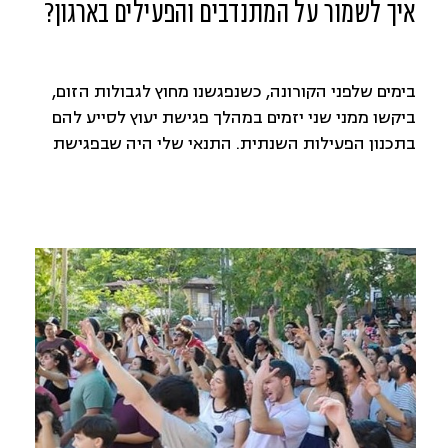
איך לשמור על המתנדבים והפעילים בארגון?
בימים שלפני הקורונה, כשנפגשנו מחוץ לגבולות הזום,
ביקשו ממני שני יזמים במהלך פגישת יעוץ לסייע להם
בתכנון הפעילות השנתית. התנאי שלי היה שבפגישת
התכנון ישתתפו פעילים נוספים. ובאמת, כחודש לאחר
מכן הוזמנתי לאסיפה הכללית השנתית של ארגון ירוק,
צעיר וידידותי לסביבה. הלוקיישן: משרד של אחד
הפעילים, הכיבוד: מפנק, וגם אחלה אווירה.