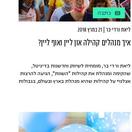
כתבה
ליאת ורדי-בר | 21 במרץ 2018
איך מנהלים קהילה און ליין ואוף ליין?
ליאת ורדי בר, מומחית לשיווק וחדשנות בדיגיטל,
שהקימה ומנהלת את קהילות "השוות", הגיעה להרצות
אצלנו* על קהילות שהיא מנהלת בארץ ובעולם, בגבולות
הפייסבוק וגם מחוצה לו. השיחה איתה הייתה כל כך
מעניינת שביקשנו רשות לשתף גם את קוראי SHIFT,
והיא כמובן נענתה ברצון.