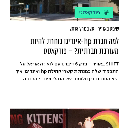
פודקאסט
שיפט באוויר | 28 במרץ 2018
למה חברת hp-אינדיגו בוחרת להיות
מעורבת חברתית? – פודקאסט
SHIFT באוויר – פרק 6 דיברנו עם לואיזה אוראל על
התפקיד שלה כמנהלת קשרי קהילה hp ואינדיגו. איך
היא מחברת בין חלומות של מנהלי ועובדי החברה
לצרכים בערים כמו קריית גת, שדרות, רהט ובאר שבע.
וגם על פרויקטים בהם היא מעורבת לקידום שלום,
אליהם היא מגייסת נשים דוברות רוסית ונשים חרדיות
הגרות בשכנות אליה, ועל […]